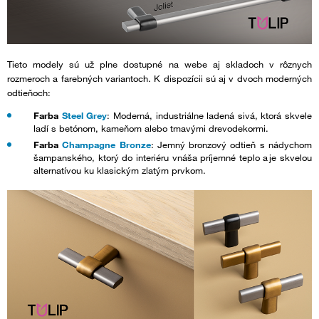
Tieto modely sú už plne dostupné na webe aj skladoch v rôznych
rozmeroch a farebných variantoch. K dispozícii sú aj v dvoch moderných
odtieňoch:
Farba
Steel Grey
: Moderná, industriálne ladená sivá, ktorá skvele
ladí s betónom, kameňom alebo tmavými drevodekormi.
Farba
Champagne Bronze
: Jemný bronzový odtieň s nádychom
šampanského, ktorý do interiéru vnáša príjemné teplo a je skvelou
alternatívou ku klasickým zlatým prvkom.