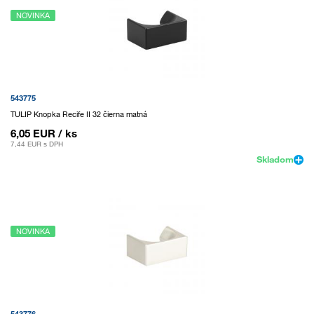
NOVINKA
543775
TULIP Knopka Recife II 32 čierna matná
6,05 EUR
/ ks
7,44 EUR
s DPH
Skladom
NOVINKA
543776