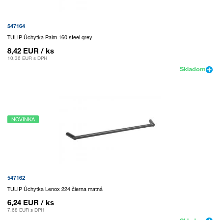
547164
TULIP Úchytka Palm 160 steel grey
8,42 EUR
/ ks
10,36 EUR
s DPH
Skladom
NOVINKA
547162
TULIP Úchytka Lenox 224 čierna matná
6,24 EUR
/ ks
7,68 EUR
s DPH