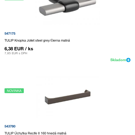
547175
TULIP Knopka Joliet steel grey/čierna matná
6,38 EUR
/ ks
7,85 EUR
s DPH
Skladom
NOVINKA
543780
TULIP Úchytka Recife II 160 hnedá matná