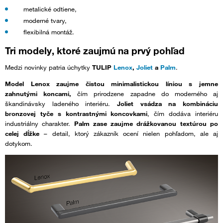
metalické odtiene,
moderné tvary,
flexibilná montáž.
Tri modely, ktoré zaujmú na prvý pohľad
Medzi novinky patria úchytky
TULIP
Lenox
,
Joliet
a
Palm
.
Model Lenox zaujme čistou minimalistickou líniou s jemne
zahnutými koncami,
čím prirodzene zapadne do moderného aj
škandinávsky ladeného interiéru.
Joliet vsádza na kombináciu
bronzovej tyče s kontrastnými koncovkami
, čím dodáva interiéru
industriálny charakter.
Palm zase zaujme drážkovanou textúrou po
celej dĺžke
– detail, ktorý zákazník ocení nielen pohľadom, ale aj
dotykom.