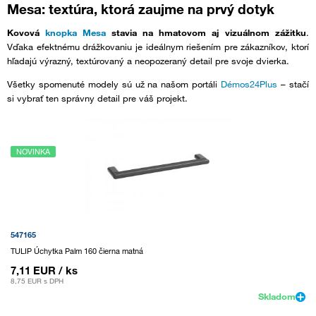
Mesa: textúra, ktorá zaujme na prvý dotyk
Kovová
knopka Mesa
stavia na hmatovom aj vizuálnom zážitku
.
Vďaka efektnému drážkovaniu je ideálnym riešením pre zákazníkov, ktorí
hľadajú výrazný, textúrovaný a neopozeraný detail pre svoje dvierka.
Všetky spomenuté modely sú už na našom portáli
Démos24Plus
– stačí
si vybrať ten správny detail pre váš projekt.
NOVINKA
547165
TULIP Úchytka Palm 160 čierna matná
7,11 EUR
/ ks
8,75 EUR
s DPH
Skladom