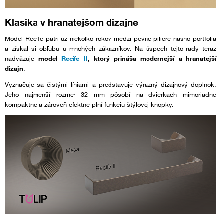
Klasika v hranatejšom dizajne
Model Recife patrí už niekoľko rokov medzi pevné piliere nášho portfólia
a získal si obľubu u mnohých zákazníkov. Na úspech tejto rady teraz
nadväzuje
model
Recife II
, ktorý prináša modernejší a hranatejší
dizajn
.
Vyznačuje sa čistými líniami a predstavuje výrazný dizajnový doplnok.
Jeho najmenší rozmer 32 mm pôsobí na dvierkach mimoriadne
kompaktne a zároveň efektne plní funkciu štýlovej knopky.