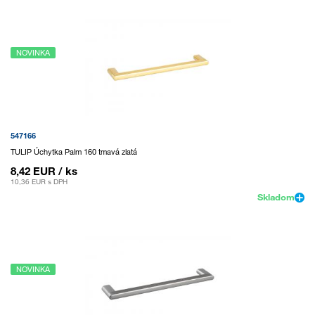
NOVINKA
547166
TULIP Úchytka Palm 160 tmavá zlatá
8,42 EUR
/ ks
10,36 EUR
s DPH
Skladom
NOVINKA