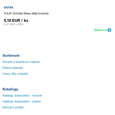
543764
TULIP Úchytka Mesa zlatá brúsená
5,18 EUR
/ ks
6,37 EUR
s DPH
Skladom
Sortiment
Kovanie a doplnkový materiál
Plošné materiály
Hrany, lišty a lepidlá
Katalógy
Katálogy dodávateľov - kovanie
Katálogy dodávateľov - plošné
Manuál k portálu