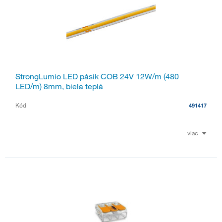
StrongLumio LED pásik COB 24V 12W/m (480
LED/m) 8mm, biela teplá
Kód
491417
viac