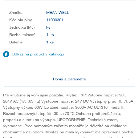
Značka
MEAN WELL
Kód skupiny
11000301
Jednotka (MJ)
ks
Rozbaliteľnosť
1 ks
Balenie
1 ks
Odkaz na produkt v katalógu
Popis a parametre
Pre vnútorné aj vonkajšie použitie. Krytie: IP67 Vstupné napätie: 90…
264V AC (47…63 Hz) Výstupné napätie: 24V DC Výstupný prúd: 0…1,5A
Výstupný výkon: 60W Izolačné napätie: 3000V AC UL1310 Trieda II.
Rozsah pracovných teplôt: -30…+70 °C Ochrana proti preťaženiu,
prepätiu a skratu na výstupe. UPOZORNENIE: Technické zmeny
vyhradené. Pred samotným začatím montáže je dôležité sa dôkladne
oboznámiť s návodom. Montáž by mala vykonávať iba oprávnená osoba.
Všetky činnosti je nutné vykonávať pri vypnutom napájaní. Výrobok môže