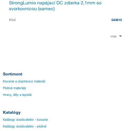
StrongLumio napájací DC zdierka 2,1mm so
svorkovnicou (samec)
Kód
543615
viac
Sortiment
Kovanie a doplnkový materiál
Plošné materiály
Hrany, lišty a lepidlá
Katalógy
Katálogy dodávateľov - kovanie
Katálogy dodávateľov - plošné