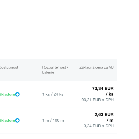
Dostupnosť
Rozbaliteľnosť /
Základná cena za MJ
balenie
73,34 EUR
/ ks
Skladom
1 ks / 24 ks
90,21 EUR s DPH
2,63 EUR
/ m
Skladom
1 m / 100 m
3,24 EUR s DPH