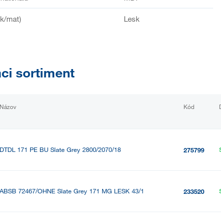
sk/mat)
Lesk
aci sortiment
Názov
Kód
DTDL 171 PE BU Slate Grey 2800/2070/18
275799
ABSB 72467/OHNE Slate Grey 171 MG LESK 43/1
233520