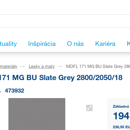
tuality
Inšpirácia
O nás
Kariéra
K
materiály
Lesky a maty
MDFL 171 MG BU Slate Grey 28
71 MG BU Slate Grey 2800/2050/18
473932
u
Základná 
194
238,95 E