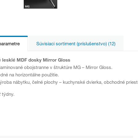
parametre
Súvisiaci sortiment (príslušenstvo) (12)
 lesklé MDF dosky Mirror Gloss
laminované obojstranne v štruktúre MG – Mirror Gloss.
dné na horizontálne použitie.
 výroba nábytku, čelné plochy – kuchynské dvierka, obchodné priesto
 týdny.