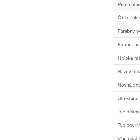
Parameter
Číslo deko
Farebný o
Formát ma
Hrúbka ma
Názov dek
Nosná do
Štruktúra 
Typ dekor
Typ povrc
Vlastnosť 