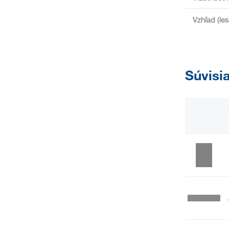
Vzhľad (le
Súvisi