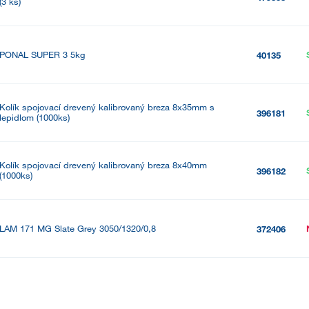
(3 ks)
PONAL SUPER 3 5kg
40135
Kolík spojovací drevený kalibrovaný breza 8x35mm s
396181
lepidlom (1000ks)
Kolík spojovací drevený kalibrovaný breza 8x40mm
396182
(1000ks)
LAM 171 MG Slate Grey 3050/1320/0,8
372406