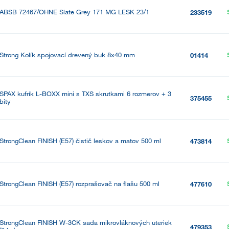
ABSB 72467/OHNE Slate Grey 171 MG LESK 23/1
233519
Strong Kolík spojovací drevený buk 8x40 mm
01414
SPAX kufrík L-BOXX mini s TXS skrutkami 6 rozmerov + 3
375455
bity
StrongClean FINISH (E57) čistič leskov a matov 500 ml
473814
StrongClean FINISH (E57) rozprašovač na flašu 500 ml
477610
StrongClean FINISH W-3CK sada mikrovláknových uteriek
479353