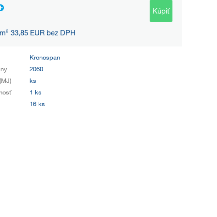
Kúpiť
 m² 33,85 EUR bez DPH
Kronospan
iny
2060
(MJ)
ks
nosť
1 ks
16 ks