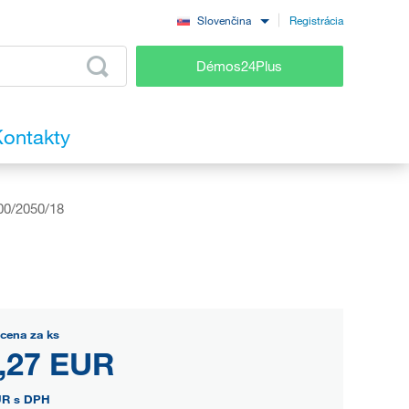
Registrácia
Slovenčina
Démos24Plus
ontakty
00/2050/18
cena za ks
,27 EUR
UR
s DPH