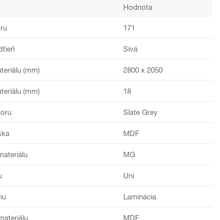
Hodnota
ru
171
dtieň
Sivá
teriálu (mm)
2800 x 2050
teriálu (mm)
18
oru
Slate Grey
ska
MDF
materiálu
MG
u
Uni
hu
Laminácia
materiálu
MDF