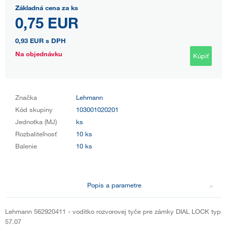
Základná cena za ks
0,75 EUR
0,93 EUR
s DPH
Na objednávku
Kúpiť
Značka
Lehmann
Kód skupiny
103001020201
Jednotka (MJ)
ks
Rozbaliteľnosť
10 ks
Balenie
10 ks
Popis a parametre
Lehmann 562920411 - vodítko rozvorovej tyče pre zámky DIAL LOCK typ
57.07