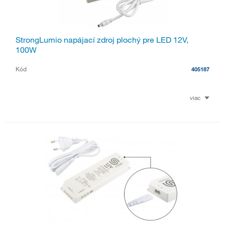
StrongLumio napájací zdroj plochý pre LED 12V,
100W
Kód
405187
viac