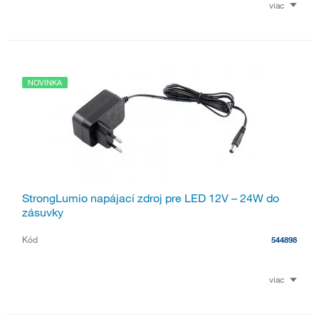
viac
NOVINKA
StrongLumio napájací zdroj pre LED 12V – 24W do
zásuvky
Kód
544898
viac