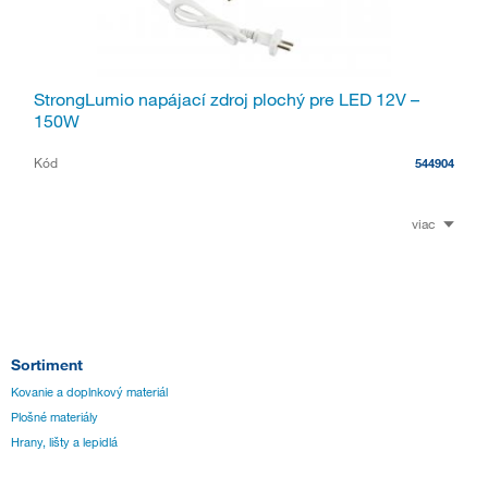
StrongLumio napájací zdroj plochý pre LED 12V –
150W
Kód
544904
viac
Sortiment
Kovanie a doplnkový materiál
Plošné materiály
Hrany, lišty a lepidlá