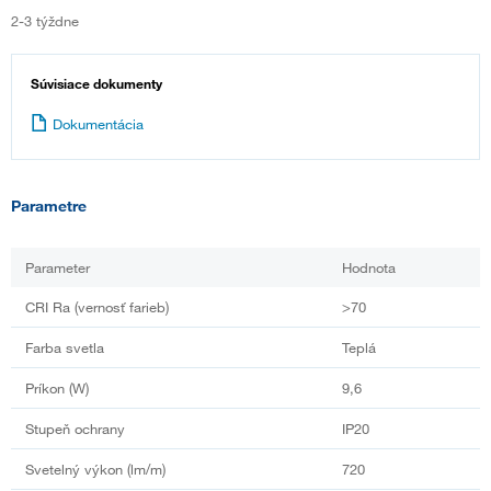
2-3 týždne
Súvisiace dokumenty
Dokumentácia
Parametre
Parameter
Hodnota
CRI Ra (vernosť farieb)
>70
Farba svetla
Teplá
Príkon (W)
9,6
Stupeň ochrany
IP20
Svetelný výkon (lm/m)
720