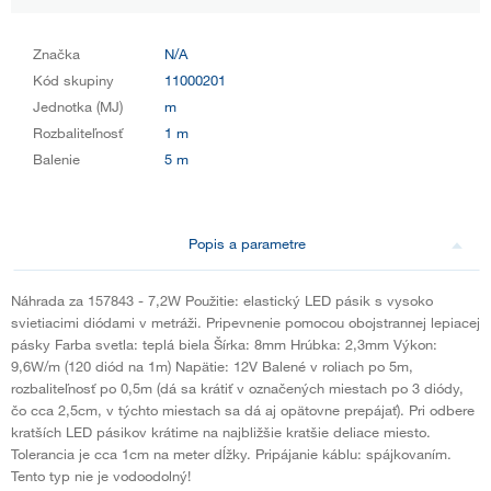
Značka
N/A
Kód skupiny
11000201
Jednotka (MJ)
m
Rozbaliteľnosť
1 m
Balenie
5 m
Popis a parametre
Náhrada za 157843 - 7,2W Použitie: elastický LED pásik s vysoko
svietiacimi diódami v metráži. Pripevnenie pomocou obojstrannej lepiacej
pásky Farba svetla: teplá biela Šírka: 8mm Hrúbka: 2,3mm Výkon:
9,6W/m (120 diód na 1m) Napätie: 12V Balené v roliach po 5m,
rozbaliteľnosť po 0,5m (dá sa krátiť v označených miestach po 3 diódy,
čo cca 2,5cm, v týchto miestach sa dá aj opätovne prepájať). Pri odbere
kratších LED pásikov krátime na najbližšie kratšie deliace miesto.
Tolerancia je cca 1cm na meter dĺžky. Pripájanie káblu: spájkovaním.
Tento typ nie je vodoodolný!