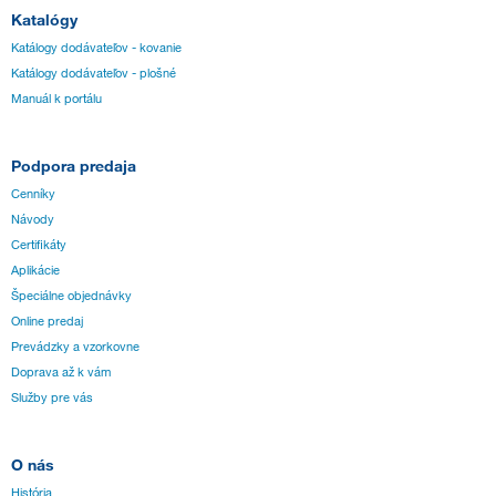
Katalógy
Katálogy dodávateľov - kovanie
Katálogy dodávateľov - plošné
Manuál k portálu
Podpora predaja
Cenníky
Návody
Certifikáty
Aplikácie
Špeciálne objednávky
Online predaj
Prevádzky a vzorkovne
Doprava až k vám
Služby pre vás
O nás
História