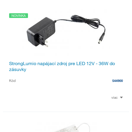
NOVINKA
StrongLumio napájací zdroj pre LED 12V - 36W do
zásuvky
Kód
544900
viac