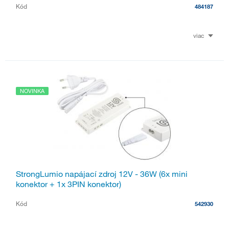
Kód
484187
viac
NOVINKA
StrongLumio napájací zdroj 12V - 36W (6x mini
konektor + 1x 3PIN konektor)
Kód
542930