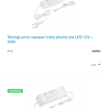
StrongLumio napájací zdroj plochý pre LED 12V –
50W
Kód
544903
viac
NOVINKA