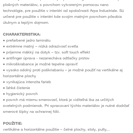
plošných materiálov, s povrchom vytvoreným pomocou nano
technológie, pre použitie v interiéri od spoločnosti Arpa Industriale. Sú
určené pre použitie v interiéri kde svojim matným povrchom pôsobia
útulnym a teplým dojmom.
CHARAKTERISTIKA:
• prefarbené jadro laminátu
• extrémne matný – nízká odrazivosť svetla
• príjemne mäkký na dotyk – tzv. soft touch effekt
• antifinger úprava - nezanecháva odtlačky prstov
• mikroškrabance je možné tepelne opraviť
• vysoko odolný proti poškriabaniu – je možné použiť na vertikálne aj
horizontálne plochy
• vynikajúca intenzita farieb
• ľahké čistenie
• hygienický povrch
• povrch má miernu smerovosť, ktorá je viditeľná iba za určitých
svetelných podmienok. Pri spracovaní týchto materiálov je nutné dodržať
smerové šípky na ochrannej fólii.
POUŽITIE:
vertikálne a horizontálne použitie – čelné plochy, stoly, pulty,..