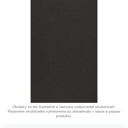
Obrázky sú len ilustračné a nemusia zodpovedať skutočnosti.
Parametre skutočného vyhotovenia sú obsiahnuté v názve a popise
produktu.