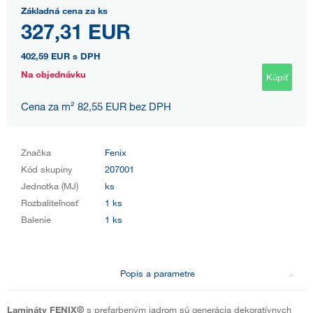
Základná cena za ks
327,31 EUR
402,59 EUR
s DPH
Na objednávku
Kúpiť
Cena za m² 82,55 EUR bez DPH
Značka
Fenix
Kód skupiny
207001
Jednotka (MJ)
ks
Rozbaliteľnosť
1 ks
Balenie
1 ks
Popis a parametre
Lamináty FENIX®
s prefarbeným jadrom sú generácia dekoratívnych