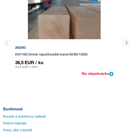
262543
262526
KVH NSi Smrek nepohľ.konštr.hranol 60/80/13000
KVH NSi
36,5 EUR
/ ks
45,63
44,9 EUR
s DPH
56,12 E
Na objednávku
Sortiment
Kovanie a doplnkový materiál
Plošné materiály
Hrany, lišty a lepidlá