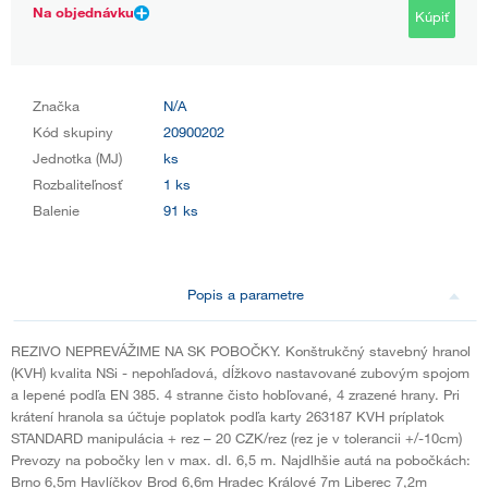
Na objednávku
Kúpiť
Značka
N/A
Kód skupiny
20900202
Jednotka (MJ)
ks
Rozbaliteľnosť
1 ks
Balenie
91 ks
Popis a parametre
REZIVO NEPREVÁŽIME NA SK POBOČKY. Konštrukčný stavebný hranol
(KVH) kvalita NSi - nepohľadová, dĺžkovo nastavované zubovým spojom
a lepené podľa EN 385. 4 stranne čisto hobľované, 4 zrazené hrany. Pri
krátení hranola sa účtuje poplatok podľa karty 263187 KVH príplatok
STANDARD manipulácia + rez – 20 CZK/rez (rez je v tolerancii +/-10cm)
Prevozy na pobočky len v max. dl. 6,5 m. Najdlhšie autá na pobočkách:
Brno 6,5m Havlíčkov Brod 6,6m Hradec Králové 7m Liberec 7,2m