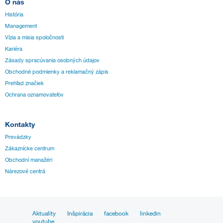
O nás
História
Management
Vízia a misia spoločnosti
Kariéra
Zásady spracúvania osobných údajov
Obchodné podmienky a reklamačný zápis
Prehľad značiek
Ochrana oznamovateľov
Kontakty
Prevádzky
Zákaznícke centrum
Obchodní manažéri
Nárezové centrá
Aktuality
Inšpirácia
facebook
linkedin
youtube