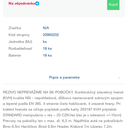
Na objednávku
Kúpiť
Značka
N/A
Kód skupiny
20900202
Jednotka (MJ)
ks
Rozbaliteľnosť
18 ks
Balenie
18 ks
Popis a parametre
REZIVO NEPREVÁŽIME NA SK POBOČKY. Konštrukčný stavebný hranol
(KVH) kvalita NSi - nepohľadová, dĺžkovo nastavované zubovým spojom
a lepené podľa EN 385. 4 stranne čisto hobľované, 4 zrazené hrany. Pri
krátení hranola sa účtuje poplatok podľa karty 263187 KVH príplatok
STANDARD manipulácia + rez – 20 CZK/rez (rez je v tolerancii +/-10cm)
Prevozy na pobočky len v max. dl. 6,5 m. Najdlhšie autá na pobočkách:
Brno 6,5m Havlíčkov Brod 6,6m Hradec Králové 7m Liberec 7,2m