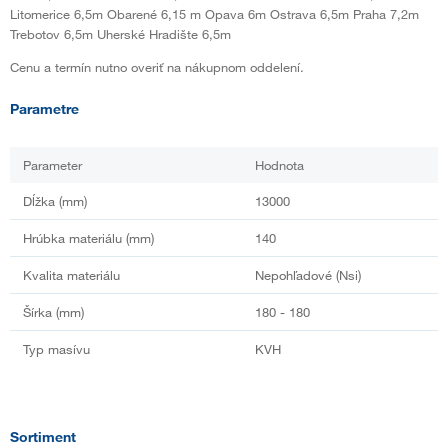
Litomerice 6,5m Obarené 6,15 m Opava 6m Ostrava 6,5m Praha 7,2m
Trebotov 6,5m Uherské Hradište 6,5m
Cenu a termín nutno overiť na nákupnom oddelení.
Parametre
Parameter
Hodnota
Dĺžka (mm)
13000
Hrúbka materiálu (mm)
140
Kvalita materiálu
Nepohľadové (Nsi)
Šírka (mm)
180 - 180
Typ masívu
KVH
Sortiment