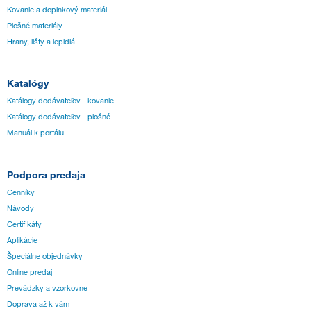
Kovanie a doplnkový materiál
Plošné materiály
Hrany, lišty a lepidlá
Katalógy
Katálogy dodávateľov - kovanie
Katálogy dodávateľov - plošné
Manuál k portálu
Podpora predaja
Cenníky
Návody
Certifikáty
Aplikácie
Špeciálne objednávky
Online predaj
Prevádzky a vzorkovne
Doprava až k vám