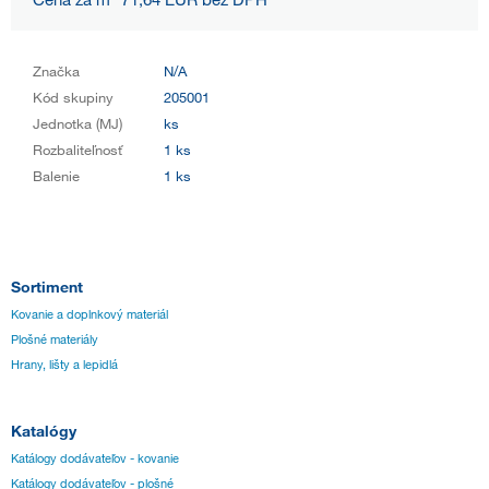
Značka
N/A
Kód skupiny
205001
Jednotka (MJ)
ks
Rozbaliteľnosť
1 ks
Balenie
1 ks
Sortiment
Kovanie a doplnkový materiál
Plošné materiály
Hrany, lišty a lepidlá
Katalógy
Katálogy dodávateľov - kovanie
Katálogy dodávateľov - plošné