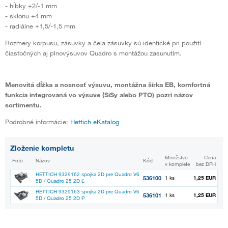
- hĺbky +2/-1 mm
- sklonu +4 mm
- radiálne +1,5/-1,5 mm
Rozmery korpusu, zásuvky a čela zásuvky sú identické pri použití
čiastočných aj plnovýsuvov Quadro s montážou zasunutím.
Menovitá dĺžka a nosnosť výsuvu, montážna šírka EB, komfortná
funkcia integrovaná vo výsuve (SiSy alebo PTO) pozri názov
sortimentu.
Podrobné informácie:
Hettich eKatalog
Zloženie kompletu
Množstvo
Cena
Foto
Názov
Kód
v komplete
bez DPH
HETTICH 9329162 spojka 2D pre Quadro V6
536100
1 ks
1,25 EUR
5D / Quadro 25 2D Ľ
HETTICH 9329163 spojka 2D pre Quadro V6
536101
1 ks
1,25 EUR
5D / Quadro 25 2D P