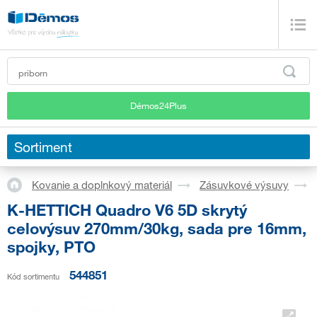
Démos24Plus
Sortiment
Kovanie a doplnkový materiál
Zásuvkové výsuvy
K-HETTICH Quadro V6 5D skrytý
celovýsuv 270mm/30kg, sada pre 16mm,
spojky, PTO
544851
Kód sortimentu