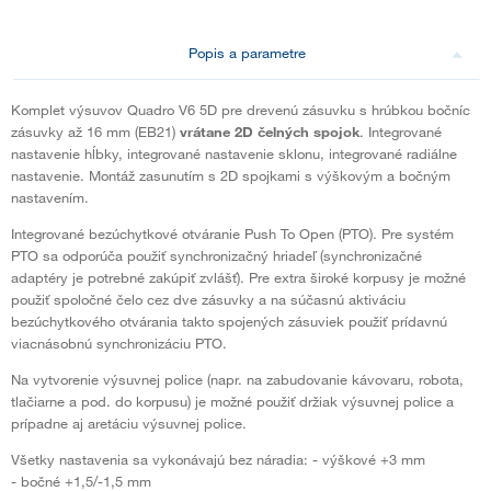
Popis a parametre
Komplet výsuvov Quadro V6 5D pre drevenú zásuvku s hrúbkou bočníc
zásuvky až 16 mm (EB21)
vrátane 2D čelných spojok
. Integrované
nastavenie hĺbky, integrované nastavenie sklonu, integrované radiálne
nastavenie. Montáž zasunutím s 2D spojkami s výškovým a bočným
nastavením.
Integrované bezúchytkové otváranie Push To Open (PTO). Pre systém
PTO sa odporúča použiť synchronizačný hriadeľ (synchronizačné
adaptéry je potrebné zakúpiť zvlášť). Pre extra široké korpusy je možné
použiť spoločné čelo cez dve zásuvky a na súčasnú aktiváciu
bezúchytkového otvárania takto spojených zásuviek použiť prídavnú
viacnásobnú synchronizáciu PTO.
Na vytvorenie výsuvnej police (napr. na zabudovanie kávovaru, robota,
tlačiarne a pod. do korpusu) je možné použiť držiak výsuvnej police a
prípadne aj aretáciu výsuvnej police.
Všetky nastavenia sa vykonávajú bez náradia: - výškové +3 mm
- bočné +1,5/-1,5 mm