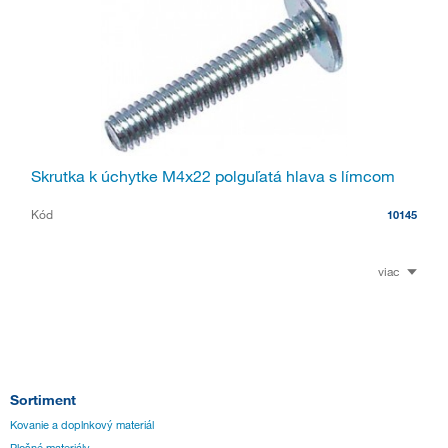
Skrutka k úchytke M4x22 polguľatá hlava s límcom
Kód
10145
viac
Sortiment
Kovanie a doplnkový materiál
Plošné materiály