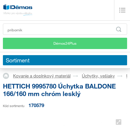
Démos24Plus
Sortiment
Kovanie a doplnkový materiál
Úchytky, vešiaky
Ú
HETTICH 9995780 Úchytka BALDONE
166/160 mm chróm lesklý
170579
Kód sortimentu