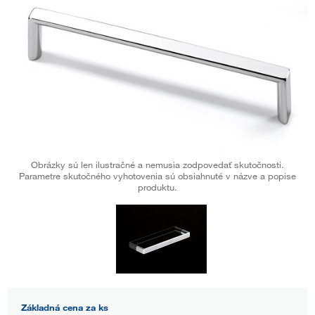
Obrázky sú len ilustračné a nemusia zodpovedať skutočnosti.
Parametre skutočného vyhotovenia sú obsiahnuté v názve a popise
produktu.
Základná cena za ks