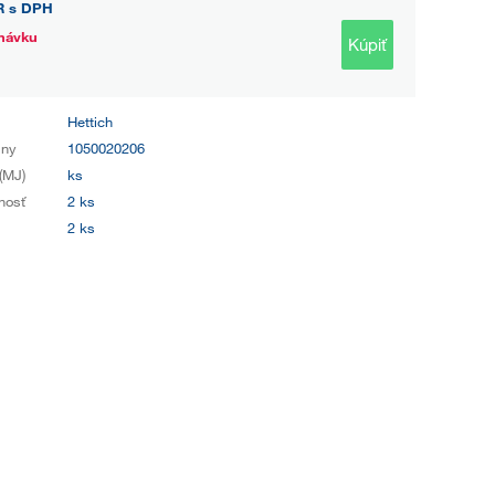
R
s DPH
návku
Kúpiť
Hettich
iny
1050020206
(MJ)
ks
nosť
2 ks
2 ks