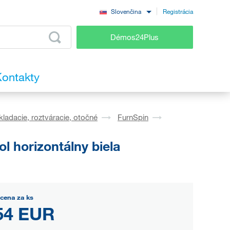
Registrácia
Slovenčina
Démos24Plus
ontakty
kladacie, roztváracie, otočné
FurnSpin
 horizontálny biela
cena za ks
54 EUR