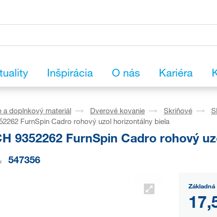
tuality
Inšpirácia
O nás
Kariéra
K
 a doplnkový materiál
Dverové kovanie
Skriňové
S
262 FurnSpin Cadro rohový uzol horizontálny biela
H 9352262 FurnSpin Cadro rohový uzol
547356
u
Základná 
17,