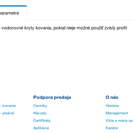
parametre
 vodorovné kryty kovania, pokiaľ nieje možné použiť zvislý profil
Podpora predaja
O nás
- kovanie
Cenníky
História
- plošné
Návody
Management
Certifikáty
Vízia a misia s
Aplikácie
Kariéra