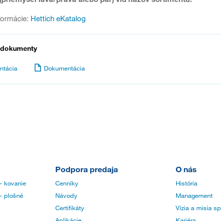
formácie:
Hettich eKatalog
 dokumenty
ntácia
Dokumentácia
Podpora predaja
O nás
- kovanie
Cenníky
História
- plošné
Návody
Management
Certifikáty
Vízia a misia s
Aplikácie
Kariéra