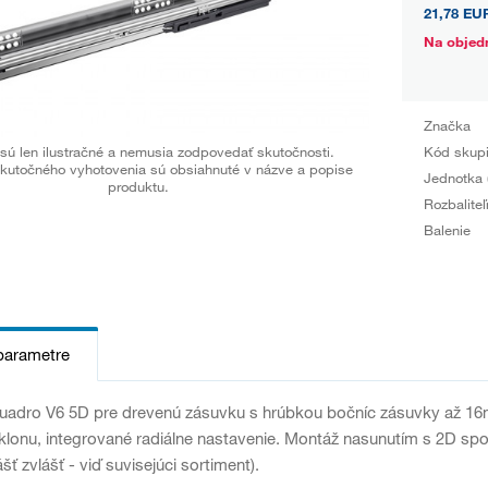
21,78 EU
Na objed
Značka
sú len ilustračné a nemusia zodpovedať skutočnosti.
Kód skup
kutočného vyhotovenia sú obsiahnuté v názve a popise
Jednotka 
produktu.
Rozbaliteľ
Balenie
parametre
adro V6 5D pre drevenú zásuvku s hrúbkou bočníc zásuvky až 16m
klonu, integrované radiálne nastavenie. Montáž nasunutím s 2D s
šť zvlášť - viď suvisejúci sortiment).