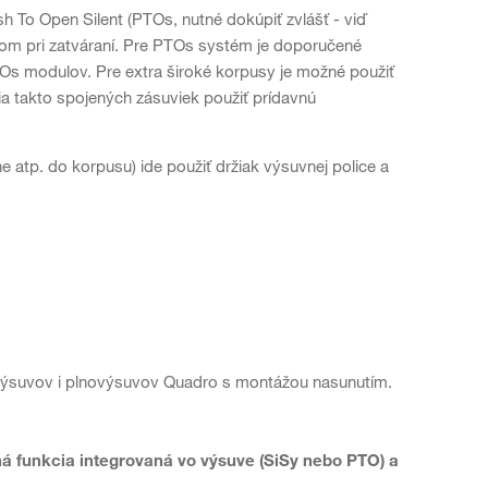
 To Open Silent (PTOs, nutné dokúpiť zvlášť - viď
hom pri zatváraní. Pre PTOs systém je doporučené
TOs modulov. Pre extra široké korpusy je možné použiť
a takto spojených zásuviek použiť prídavnú
e atp. do korpusu) ide použiť držiak výsuvnej police a
h výsuvov i plnovýsuvov Quadro s montážou nasunutím.
ná funkcia integrovaná vo výsuve (SiSy nebo PTO) a