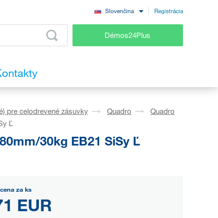
Registrácia
Slovenčina
Démos24Plus
ontakty
é) pre celodrevené zásuvky
Quadro
Quadro
Sy Ľ
580mm/30kg EB21 SiSy Ľ
cena za ks
71 EUR