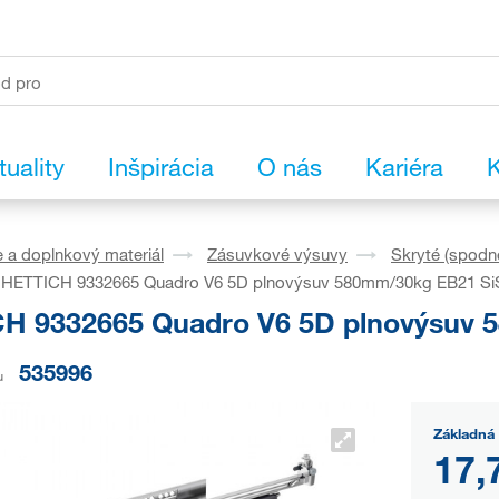
tuality
Inšpirácia
O nás
Kariéra
K
 a doplnkový materiál
Zásuvkové výsuvy
Skryté (spodn
HETTICH 9332665 Quadro V6 5D plnovýsuv 580mm/30kg EB21 Si
H 9332665 Quadro V6 5D plnovýsuv 
535996
u
Základná 
17,