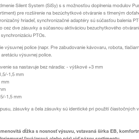
tlmenie Silent System (SiSy) s s možnosťou doplnenia modulov Push
ortiment) pre rozšírenie na bezúchytkové otváranie s tlmeným doťa
ronizačný hriadeľ, synchronizačné adaptéry sú súčasťou balenia P
o cez dve zásuvky a súčasnou aktiváciou bezuchytkového otvárani
 synchronizáciu PTOs.
ie výsuvnej police (napr. Pre zabudovanie kávovaru, robota, tlačiarn
 aretáciu výsuvnej police.
venie sa nastavuje bez náradia: - výškové +3 mm
1,5/-1,5 mm
-1 mm
 mm
1,5/-1,5 mm
usu, zásuvky a čela zásuvky sú identické pri použití čiastočnýc
 menovitá dĺžka s nosnosť výsuvu, vstavaná šírka EB, komfort
(priemysel ľavá/pravá alebo pár) viď názov sortimentu.