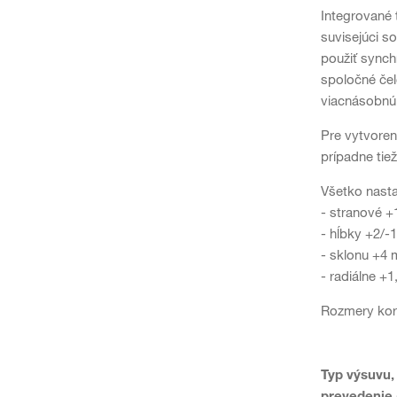
Integrované 
suvisejúci s
použiť synch
spoločné čel
viacnásobnú
Pre vytvoren
prípadne tiež
Všetko nasta
- stranové +
- hĺbky +2/
- sklonu +4
- radiálne +
Rozmery korp
Typ výsuvu,
prevedenie 