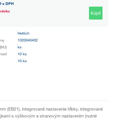
R
s DPH
návku
Kúpiť
Hettich
iny
1020040402
(MJ)
ks
nosť
10 ks
10 ks
m (EB21), integrované nastavenie hĺbky, integrované
pojkami s výškovým a stranovým nastavením (nutné