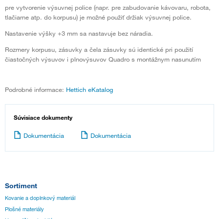
pre vytvorenie výsuvnej police (napr. pre zabudovanie kávovaru, robota,
tlačiarne atp. do korpusu) je možné použiť držiak výsuvnej police.
Nastavenie výšky +3 mm sa nastavuje bez náradia.
Rozmery korpusu, zásuvky a čela zásuvky sú identické pri použití
čiastočných výsuvov i plnovýsuvov Quadro s montážnym nasunutím
Podrobné informace:
Hettich eKatalog
Súvisiace dokumenty
Dokumentácia
Dokumentácia
Sortiment
Kovanie a doplnkový materiál
Plošné materiály