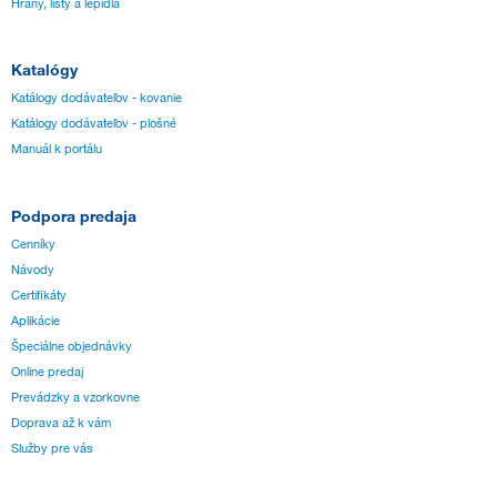
Hrany, lišty a lepidlá
Katalógy
Katálogy dodávateľov - kovanie
Katálogy dodávateľov - plošné
Manuál k portálu
Podpora predaja
Cenníky
Návody
Certifikáty
Aplikácie
Špeciálne objednávky
Online predaj
Prevádzky a vzorkovne
Doprava až k vám
Služby pre vás