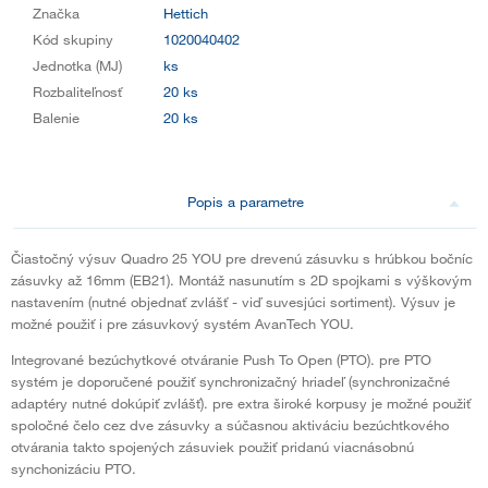
Značka
Hettich
Kód skupiny
1020040402
Jednotka (MJ)
ks
Rozbaliteľnosť
20 ks
Balenie
20 ks
Popis a parametre
Čiastočný výsuv Quadro 25 YOU pre drevenú zásuvku s hrúbkou bočníc
zásuvky až 16mm (EB21). Montáž nasunutím s 2D spojkami s výškovým
nastavením (nutné objednať zvlášť - viď suvesjúci sortiment). Výsuv je
možné použiť i pre zásuvkový systém AvanTech YOU.
Integrované bezúchytkové otváranie Push To Open (PTO). pre PTO
systém je doporučené použiť synchronizačný hriadeľ (synchronizačné
adaptéry nutné dokúpiť zvlášť). pre extra široké korpusy je možné použiť
spoločné čelo cez dve zásuvky a súčasnou aktiváciu bezúchtkového
otvárania takto spojených zásuviek použiť pridanú viacnásobnú
synchonizáciu PTO.