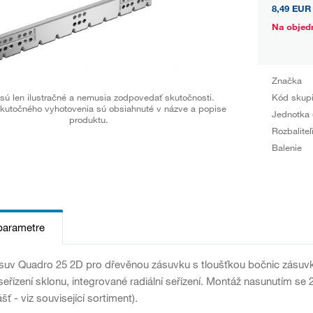
8,49 EUR
Na objed
Značka
sú len ilustračné a nemusia zodpovedať skutočnosti.
Kód skup
kutočného vyhotovenia sú obsiahnuté v názve a popise
Jednotka 
produktu.
Rozbaliteľ
Balenie
parametre
uv Quadro 25 2D pro dřevěnou zásuvku s tloušťkou bočnic zásuvky
seřízení sklonu, integrované radiální seřízení. Montáž nasunutím 
šť - viz související sortiment).