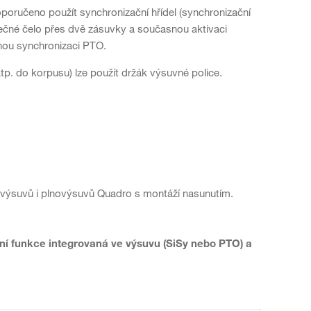
oručeno použít synchronizační hřídel (synchronizační
lečné čelo přes dvě zásuvky a současnou aktivaci
nou synchronizaci PTO.
tp. do korpusu) lze použít držák výsuvné police.
h výsuvů i plnovýsuvů Quadro s montáží nasunutím.
ní funkce integrovaná ve výsuvu (SiSy nebo PTO) a