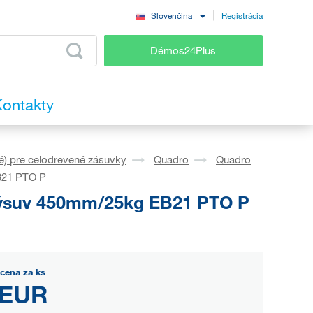
Registrácia
Slovenčina
Démos24Plus
ontakty
é) pre celodrevené zásuvky
Quadro
Quadro
B21 PTO P
výsuv 450mm/25kg EB21 PTO P
cena za ks
 EUR