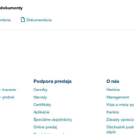
 dokumenty
ntácia
Dokumentácia
Podpora predaja
O nás
- kovanie
Cenníky
História
- plošné
Návody
Management
Certifikáty
Vízia a misia s
Aplikácie
Kariéra
Špeciálne objednávky
Zásady spracúv
Online predaj
Obchodné podm
zápis