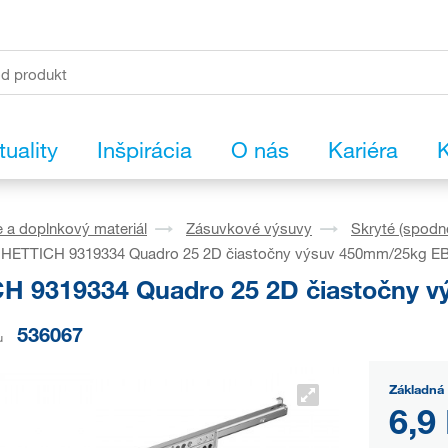
tuality
Inšpirácia
O nás
Kariéra
K
 a doplnkový materiál
Zásuvkové výsuvy
Skryté (spodn
HETTICH 9319334 Quadro 25 2D čiastočny výsuv 450mm/25kg E
H 9319334 Quadro 25 2D čiastočny 
536067
u
Základná 
6,9