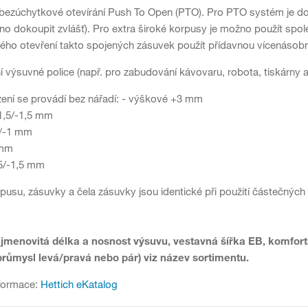
bezúchytkové otevírání Push To Open (PTO). Pro PTO systém je dop
no dokoupit zvlášť). Pro extra široké korpusy je možno použít spo
ho otevření takto spojených zásuvek použít přídavnou vícenásob
í výsuvné police (např. pro zabudování kávovaru, robota, tiskárny a
zení se provádí bez nářadí: - výškové +3 mm
1,5/-1,5 mm
2/-1 mm
 mm
,5/-1,5 mm
usu, zásuvky a čela zásuvky jsou identické při použití částečnýc
 jmenovitá délka a nosnost výsuvu, vestavná šířka EB, komfort
průmysl levá/pravá nebo pár) viz název sortimentu.
formace:
Hettich eKatalog