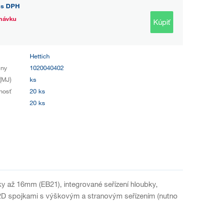
s DPH
návku
Kúpiť
Hettich
iny
1020040402
(MJ)
ks
nosť
20 ks
20 ks
 až 16mm (EB21), integrované seřízení hloubky,
se 2D spojkami s výškovým a stranovým seřízením (nutno