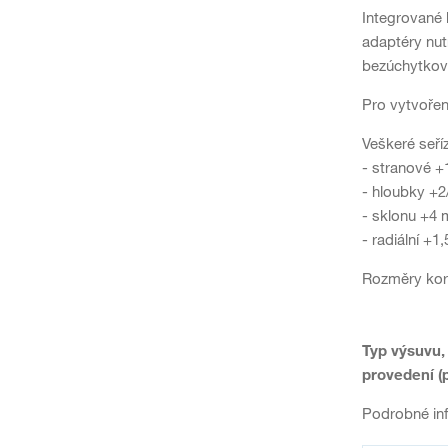
Integrované 
adaptéry nut
bezúchytkové
Pro vytvořen
Veškeré seří
- stranové +
- hloubky +
- sklonu +4
- radiální +1
Rozměry korp
Typ výsuvu,
provedení (
Podrobné in