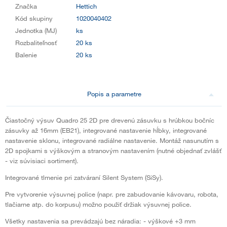
Značka
Hettich
Kód skupiny
1020040402
Jednotka (MJ)
ks
Rozbaliteľnosť
20 ks
Balenie
20 ks
Popis a parametre
Čiastočný výsuv Quadro 25 2D pre drevenú zásuvku s hrúbkou bočníc
zásuvky až 16mm (EB21), integrované nastavenie hĺbky, integrované
nastavenie sklonu, integrované radiálne nastavenie. Montáž nasunutím s
2D spojkami s výškovým a stranovým nastavením (nutné objednať zvlášť
- viz súvisiaci sortiment).
Integrované tlmenie pri zatváraní Silent System (SiSy).
Pre vytvorenie výsuvnej police (napr. pre zabudovanie kávovaru, robota,
tlačiarne atp. do korpusu) možno použiť držiak výsuvnej police.
Všetky nastavenia sa prevádzajú bez náradia: - výškové +3 mm