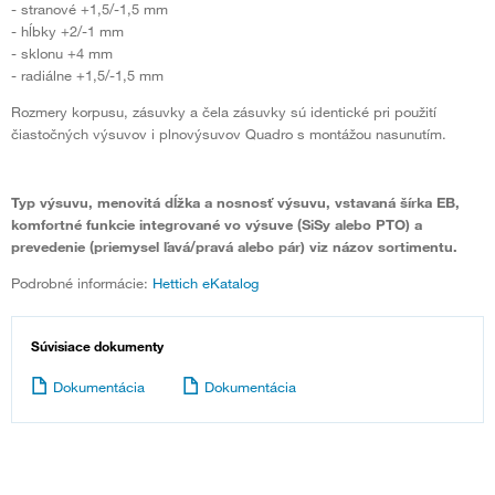
- stranové +1,5/-1,5 mm
- hĺbky +2/-1 mm
- sklonu +4 mm
- radiálne +1,5/-1,5 mm
Rozmery korpusu, zásuvky a čela zásuvky sú identické pri použití
čiastočných výsuvov i plnovýsuvov Quadro s montážou nasunutím.
Typ výsuvu, menovitá dĺžka a nosnosť výsuvu, vstavaná šírka EB,
komfortné funkcie integrované vo výsuve (SiSy alebo PTO) a
prevedenie (priemysel ľavá/pravá alebo pár) viz názov sortimentu.
Podrobné informácie:
Hettich eKatalog
Súvisiace dokumenty
Dokumentácia
Dokumentácia