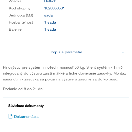
Značka
Hettich
Kód skupiny
1020050501
Jednotka (MJ)
sada
Rozbaliteľnosť
1 sada
Balenie
1 sada
Popis a parametre
Plnovýsuv pre systém InnoTech. nosnosť 50 kg. Silent systém - Tlmič
integrovaný do výsuvu zaistí mäkké a tiché dovieranie zásuvky. Montáž
nasunutím - zásuvka sa položí na výsuvy a zasunie sa do korpusu.
Dodanie od 8 do 21 dní.
Súvisiace dokumenty
Dokumentácia