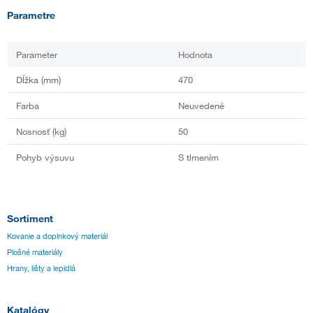
Parametre
Parameter
Hodnota
Dĺžka (mm)
470
Farba
Neuvedené
Nosnosť (kg)
50
Pohyb výsuvu
S tlmením
Sortiment
Kovanie a doplnkový materiál
Plošné materiály
Hrany, lišty a lepidlá
Katalógy