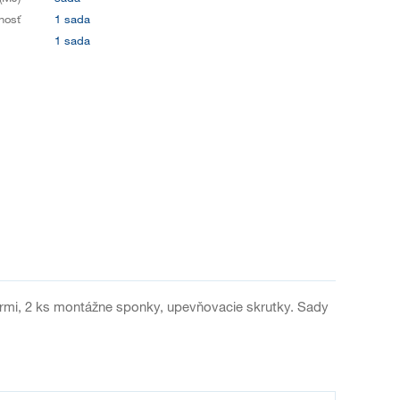
nosť
1 sada
1 sada
tvormi, 2 ks montážne sponky, upevňovacie skrutky. Sady