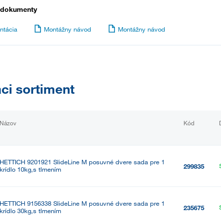
 dokumenty
ntácia
Montážny návod
Montážny návod
aci sortiment
Názov
Kód
HETTICH 9201921 SlideLine M posuvné dvere sada pre 1
299835
krídlo 10kg,s tlmením
HETTICH 9156338 SlideLine M posuvné dvere sada pre 1
235675
krídlo 30kg,s tlmením