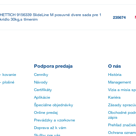
HETTICH 9156339 SlideLine M posuvné dvere sada pre 1
235674
krídlo 30kg,s tlmením
Podpora predaja
O nás
- kovanie
Cenníky
História
- plošné
Návody
Management
Certifikáty
Vízia a misia s
Aplikácie
Kariéra
Špeciálne objednávky
Zásady spracúv
Online predaj
Obchodné podm
zápis
Prevádzky a vzorkovne
Prehľad značiek
Doprava až k vám
Ochrana oznam
Služby pre vás