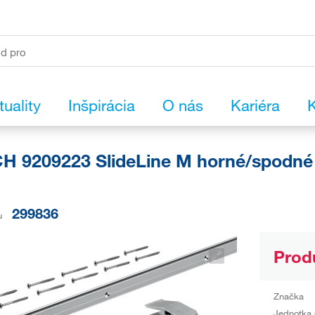
tuality
Inšpirácia
O nás
Kariéra
K
H 9209223 SlideLine M horné/spodné
299836
u
Prod
Značka
Jednotka 