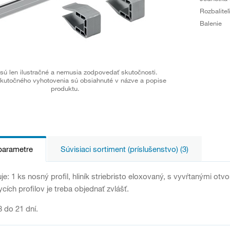
Rozbaliteľ
Balenie
sú len ilustračné a nemusia zodpovedať skutočnosti.
kutočného vyhotovenia sú obsiahnuté v názve a popise
produktu.
parametre
Súvisiaci sortiment (príslušenstvo) (3)
e: 1 ks nosný profil, hliník striebristo eloxovaný, s vyvŕtanými o
cích profilov je treba objednať zvlášť.
 do 21 dní.