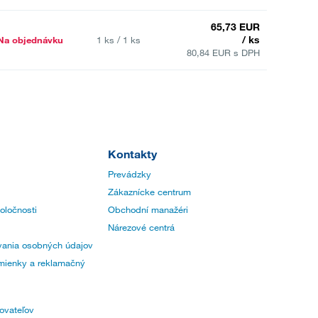
65,73 EUR
/ ks
Na objednávku
1 ks / 1 ks
80,84 EUR s DPH
Kontakty
Prevádzky
Zákaznícke centrum
poločnosti
Obchodní manažéri
Nárezové centrá
ania osobných údajov
ienky a reklamačný
ovateľov