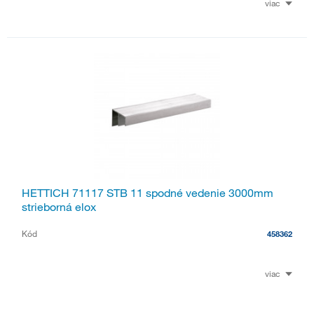
viac
HETTICH 71117 STB 11 spodné vedenie 3000mm
strieborná elox
Kód
458362
viac