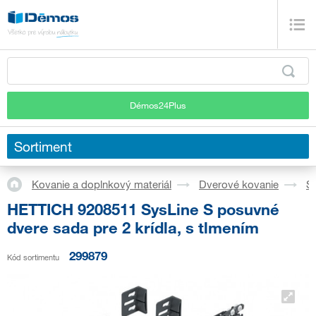
Démos24Plus
Sortiment
Kovanie a doplnkový materiál
Dverové kovanie
S
HETTICH 9208511 SysLine S posuvné
dvere sada pre 2 krídla, s tlmením
299879
Kód sortimentu