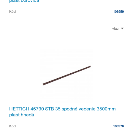
plast borovica
Kód
106959
viac
HETTICH 46790 STB 35 spodné vedenie 3500mm
plast hnedá
Kód
106976