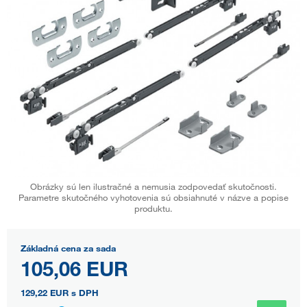
Obrázky sú len ilustračné a nemusia zodpovedať skutočnosti.
Parametre skutočného vyhotovenia sú obsiahnuté v názve a popise
produktu.
Základná cena za sada
105,06 EUR
129,22 EUR
s DPH