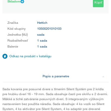
Skladom
Kúpiť
Značka
Hettich
Kód skupiny
10500201010103
Jednotka (MJ)
sada
Rozbaliteľnosť
1 sada
Balenie
1 sada
Odkaz na produkt v katalógu
Popis a parametre
Sada kovania pre posuvné dvere s tlmením Silent Systém pre 2 krídla
pre hrubku dverí 16 - 19 mm. Sada obsahuje časti pre skriňu s 2 dvermi.
Mäkké a tiché zatváranie posuvných dverí. S integrovaným výškovým
nastaveniem bez použitia náradia. Sada obsahuje: 4 ks vozík so Silent
System, 4 ks aktivátor pre Silent System, 4 ks adaptér pre drevené