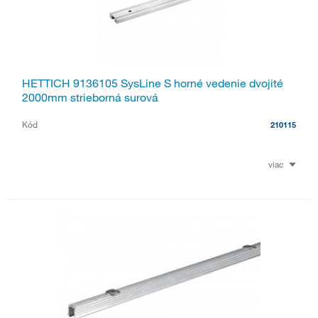
HETTICH 9136105 SysLine S horné vedenie dvojité
2000mm strieborná surová
Kód
210115
viac