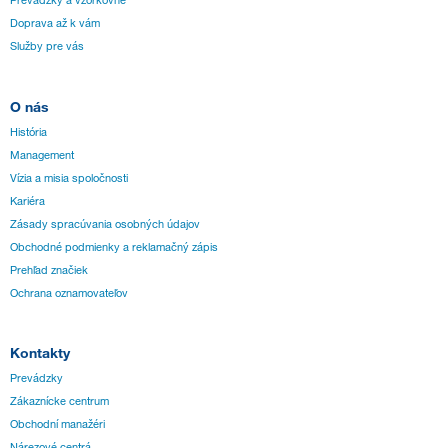
Prevádzky a vzorkovne
Doprava až k vám
Služby pre vás
O nás
História
Management
Vízia a misia spoločnosti
Kariéra
Zásady spracúvania osobných údajov
Obchodné podmienky a reklamačný zápis
Prehľad značiek
Ochrana oznamovateľov
Kontakty
Prevádzky
Zákaznícke centrum
Obchodní manažéri
Nárezové centrá