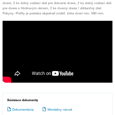
dvere, 2 ks dolný vodiaci diel pre drevené dvere, 2 ks dolný vodiaci diel
pre dvere s hliníkovým rámom, 2 ks dverný doraz / dištančný diel.
Pokyny: Profily je potreba objednať zvlášť. šírka dverí min. 590 mm.
Súvisiace dokumenty
Dokumentácia
Montážny návod