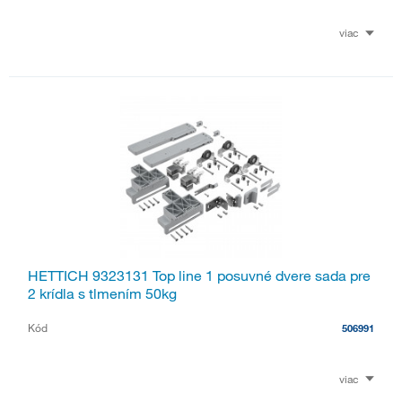
viac
HETTICH 9323131 Top line 1 posuvné dvere sada pre
2 krídla s tlmením 50kg
Kód
506991
viac