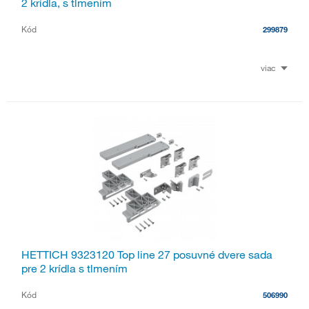
2 krídla, s tlmením
Kód
299879
viac
HETTICH 9323120 Top line 27 posuvné dvere sada
pre 2 krídla s tlmením
Kód
506990