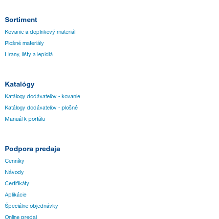
Sortiment
Kovanie a doplnkový materiál
Plošné materiály
Hrany, lišty a lepidlá
Katalógy
Katálogy dodávateľov - kovanie
Katálogy dodávateľov - plošné
Manuál k portálu
Podpora predaja
Cenníky
Návody
Certifikáty
Aplikácie
Špeciálne objednávky
Online predaj