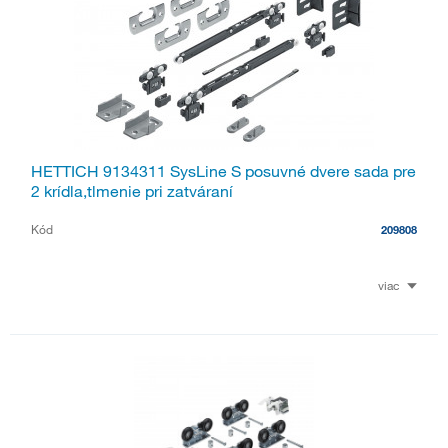
HETTICH 9134311 SysLine S posuvné dvere sada pre
2 krídla,tlmenie pri zatváraní
Kód
209808
viac