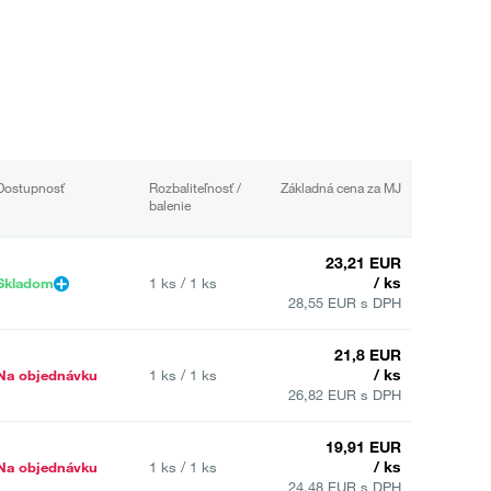
Dostupnosť
Rozbaliteľnosť /
Základná cena za MJ
balenie
23,21 EUR
/ ks
Skladom
1 ks / 1 ks
28,55 EUR s DPH
21,8 EUR
/ ks
Na objednávku
1 ks / 1 ks
26,82 EUR s DPH
19,91 EUR
/ ks
Na objednávku
1 ks / 1 ks
24,48 EUR s DPH