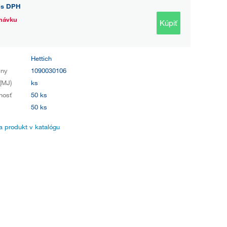
s DPH
návku
Kúpiť
Hettich
iny
1090030106
(MJ)
ks
nosť
50 ks
50 ks
 produkt v katalógu