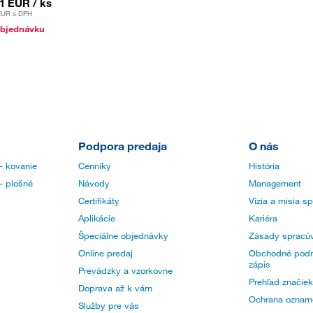
91 EUR
/ ks
EUR
s DPH
bjednávku
Podpora predaja
O nás
- kovanie
Cenníky
História
- plošné
Návody
Management
Certifikáty
Vízia a misia s
Aplikácie
Kariéra
Špeciálne objednávky
Zásady spracúv
Online predaj
Obchodné podm
zápis
Prevádzky a vzorkovne
Prehľad značiek
Doprava až k vám
Ochrana oznam
Služby pre vás