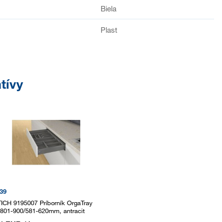
Biela
Plast
tívy
39
ICH 9195007 Príborník OrgaTray
 801-900/581-620mm, antracit