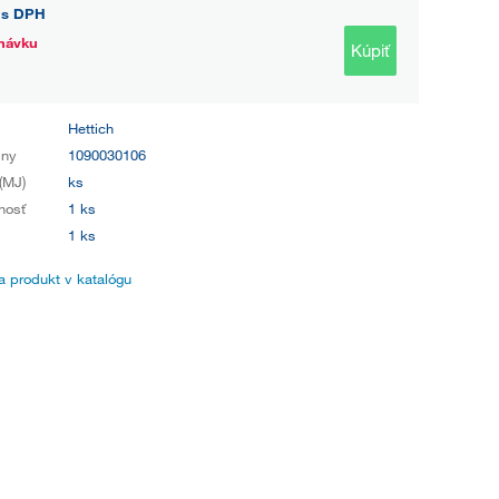
s DPH
návku
Kúpiť
Hettich
iny
1090030106
(MJ)
ks
nosť
1 ks
1 ks
 produkt v katalógu