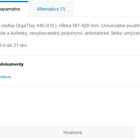
parametre
Alternatívy (1)
 vložka OrgaTtay 440 (410 ). Hĺbka 581-620 mm. Univerzálne použit
ože a kořenky, recyklovatelný polystyrol, antistatické, ľahko umýva
-ti do 21 dní.
 dokumenty
ntácia
Hodnota