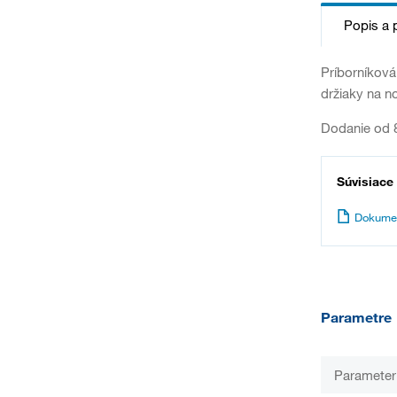
Popis a 
Príborníková
držiaky na n
Dodanie od 8
Súvisiace
Dokume
Parametre
Parameter