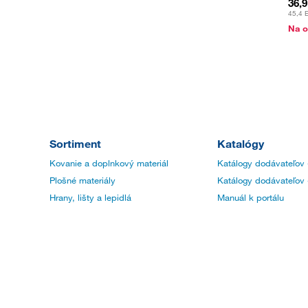
36,
45,4 
Na o
Sortiment
Katalógy
Kovanie a doplnkový materiál
Katálogy dodávateľov 
Plošné materiály
Katálogy dodávateľov 
Hrany, lišty a lepidlá
Manuál k portálu