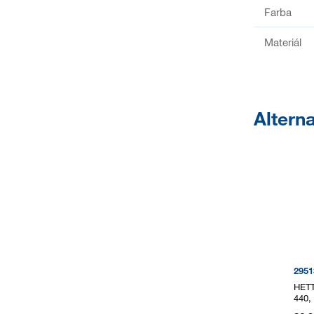
Farba
Materiál
Alterna
2951
HETT
440,