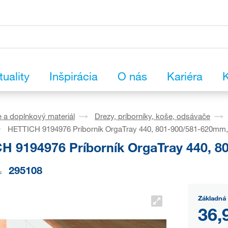
tuality
Inšpirácia
O nás
Kariéra
K
 a doplnkový materiál
Drezy, príborníky, koše, odsávače
HETTICH 9194976 Príborník OrgaTray 440, 801-900/581-620mm, 
H 9194976 Príborník OrgaTray 440, 8
295108
u
Základná 
36,