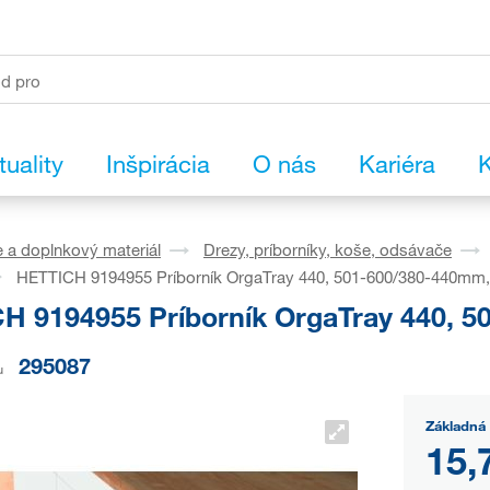
tuality
Inšpirácia
O nás
Kariéra
K
 a doplnkový materiál
Drezy, príborníky, koše, odsávače
HETTICH 9194955 Príborník OrgaTray 440, 501-600/380-440mm, 
H 9194955 Príborník OrgaTray 440, 5
295087
u
Základná 
15,