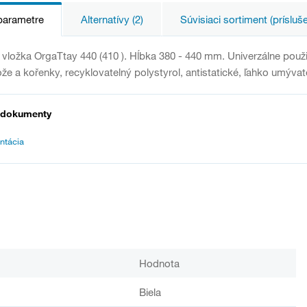
parametre
Alternatívy (2)
Súvisiaci sortiment (prísluš
 vložka OrgaTtay 440 (410 ). Hĺbka 380 - 440 mm. Univerzálne použ
ože a kořenky, recyklovatelný polystyrol, antistatické, ľahko umýva
 dokumenty
ntácia
Hodnota
Biela