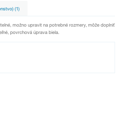
enstvo) (1)
itelné, možno upravit na potrebné rozmery, môže doplniť
teľné, povrchová úprava biela.