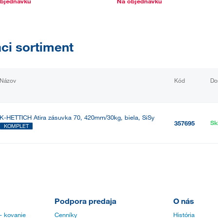
bjednávku
Na objednávku
aci sortiment
Názov
Kód
Do
K-HETTICH Atira zásuvka 70, 420mm/30kg, biela, SiSy
Sk
357695
KOMPLET
Podpora predaja
O nás
- kovanie
Cenníky
História