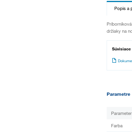
Popis a 
Príborníková
držiaky na n
Súvisiace
Dokume
Parametre
Parameter
Farba