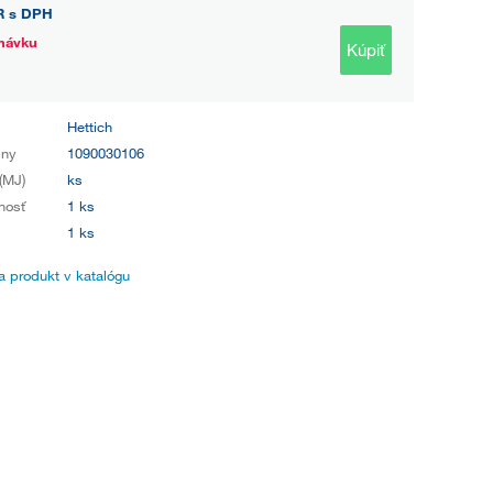
R
s DPH
návku
Kúpiť
Hettich
iny
1090030106
(MJ)
ks
nosť
1 ks
1 ks
 produkt v katalógu