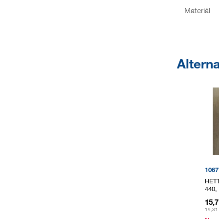
Materiál
Alterna
1067
HETT
440,
15,
19,31