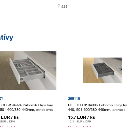
Plast
tívy
71
295118
ICH 9194924 Príborník OrgaTray
HETTICH 9194986 Príborník OrgaTr
 501-600/380-440mm, strieborná
440, 501-600/380-440mm, antracit
7 EUR
/ ks
15,7 EUR
/ ks
 EUR
s DPH
19,31 EUR
s DPH