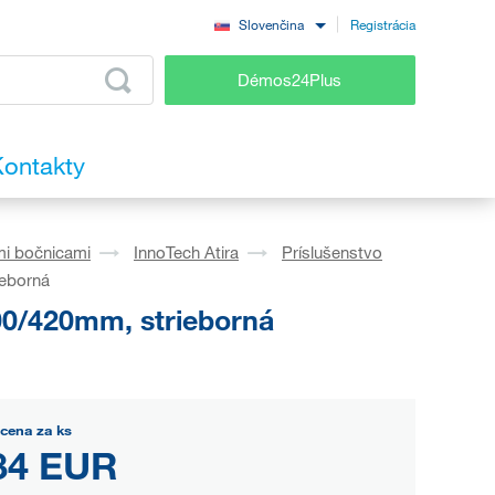
Registrácia
Slovenčina
Démos24Plus
ontakty
mi bočnicami
InnoTech Atira
Príslušenstvo
ieborná
00/420mm, strieborná
cena za ks
84 EUR