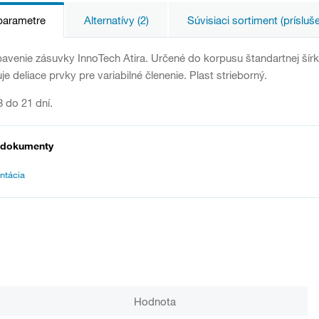
parametre
Alternatívy (2)
Súvisiaci sortiment (prísluš
avenie zásuvky InnoTech Atira. Určené do korpusu štandartnej ší
 deliace prvky pre variabilné členenie. Plast strieborný.
 do 21 dní.
 dokumenty
ntácia
Hodnota