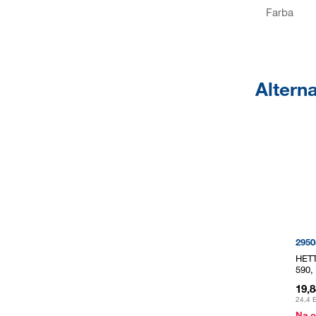
Farba
Alterna
2950
HETT
590,
19,
24,4 
Na o