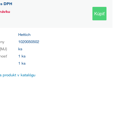
s DPH
návku
Kúpiť
Hettich
iny
1020050502
(MJ)
ks
nosť
1 ks
1 ks
 produkt v katalógu