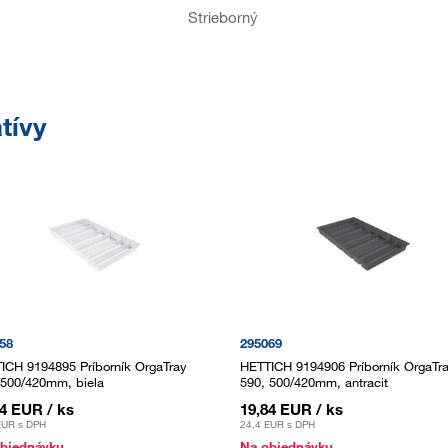
Strieborný
tívy
58
295069
ICH 9194895 Príborník OrgaTray
HETTICH 9194906 Príborník OrgaTr
 500/420mm, biela
590, 500/420mm, antracit
84 EUR
/ ks
19,84 EUR
/ ks
EUR
s DPH
24,4 EUR
s DPH
bjednávku
Na objednávku