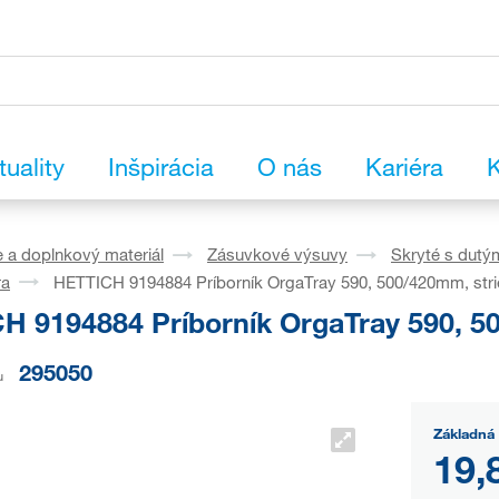
tuality
Inšpirácia
O nás
Kariéra
K
 a doplnkový materiál
Zásuvkové výsuvy
Skryté s dutý
ra
HETTICH 9194884 Príborník OrgaTray 590, 500/420mm, str
H 9194884 Príborník OrgaTray 590, 5
295050
u
Základná 
19,