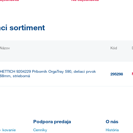
aci sortiment
Názov
Kód
HETTICH 9204229 Príborník OrgaTray 590, deliaci prvok
295298
68mm, strieborná
Podpora predaja
O nás
- kovanie
Cenníky
História