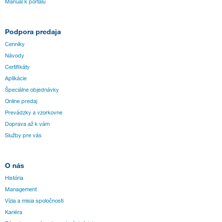
Manuál k portálu
Podpora predaja
Cenníky
Návody
Certifikáty
Aplikácie
Špeciálne objednávky
Online predaj
Prevádzky a vzorkovne
Doprava až k vám
Služby pre vás
O nás
História
Management
Vízia a misia spoločnosti
Kariéra