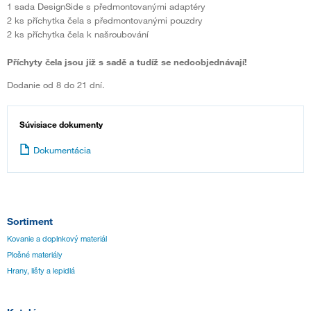
1 sada DesignSide s předmontovanými adaptéry
2 ks příchytka čela s předmontovanými pouzdry
2 ks příchytka čela k našroubování
Příchyty čela jsou již s sadě a tudíž se nedoobjednávají!
Dodanie od 8 do 21 dní.
Súvisiace dokumenty
Dokumentácia
Sortiment
Kovanie a doplnkový materiál
Plošné materiály
Hrany, lišty a lepidlá