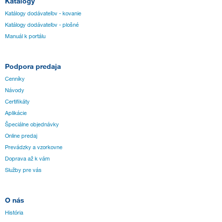
Katalógy
Katálogy dodávateľov - kovanie
Katálogy dodávateľov - plošné
Manuál k portálu
Podpora predaja
Cenníky
Návody
Certifikáty
Aplikácie
Špeciálne objednávky
Online predaj
Prevádzky a vzorkovne
Doprava až k vám
Služby pre vás
O nás
História