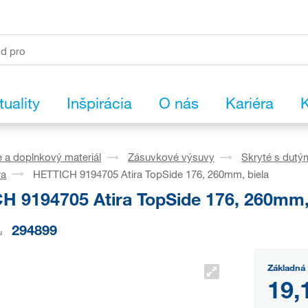
tuality
Inšpirácia
O nás
Kariéra
K
 a doplnkový materiál
Zásuvkové výsuvy
Skryté s dutý
ra
HETTICH 9194705 Atira TopSide 176, 260mm, biela
H 9194705 Atira TopSide 176, 260mm,
294899
u
Základná
19,