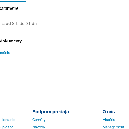
parametre
ia od 8-ti do 21 dní.
 dokumenty
ntácia
Podpora predaja
O nás
- kovanie
Cenníky
História
- plošné
Návody
Management