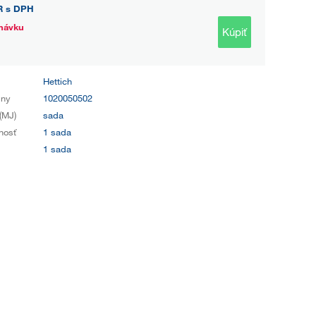
R
s DPH
návku
Kúpiť
Hettich
iny
1020050502
(MJ)
sada
nosť
1 sada
1 sada