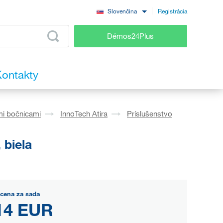
Registrácia
Slovenčina
Démos24Plus
ontakty
mi bočnicami
InnoTech Atira
Príslušenstvo
 biela
 cena za sada
14 EUR