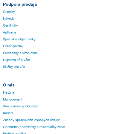
Podpora predaja
Cenníky
Návody
Certifikáty
Aplikácie
Špeciálne objednávky
Online predaj
Prevádzky a vzorkovne
Doprava až k vám
Služby pre vás
O nás
História
Management
Vízia a misia spoločnosti
Kariéra
Zásady spracúvania osobných údajov
Obchodné podmienky a reklamačný zápis
Prehľad značiek