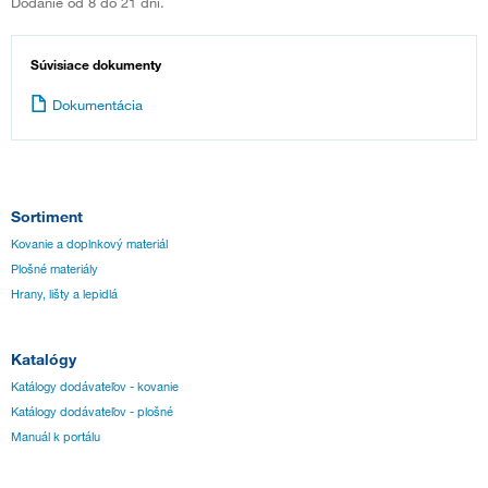
Dodanie od 8 do 21 dní.
Súvisiace dokumenty
Dokumentácia
Sortiment
Kovanie a doplnkový materiál
Plošné materiály
Hrany, lišty a lepidlá
Katalógy
Katálogy dodávateľov - kovanie
Katálogy dodávateľov - plošné
Manuál k portálu