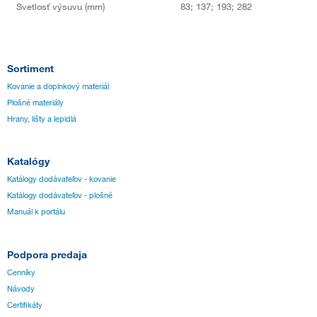
Svetlosť výsuvu (mm)
83; 137; 193; 282
Sortiment
Kovanie a doplnkový materiál
Plošné materiály
Hrany, lišty a lepidlá
Katalógy
Katálogy dodávateľov - kovanie
Katálogy dodávateľov - plošné
Manuál k portálu
Podpora predaja
Cenníky
Návody
Certifikáty