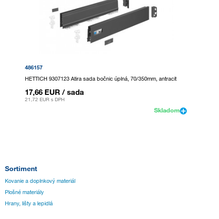
486157
HETTICH 9307123 Atira sada bočnic úplná, 70/350mm, antracit
17,66 EUR
/ sada
21,72 EUR
s DPH
Skladom
Sortiment
Kovanie a doplnkový materiál
Plošné materiály
Hrany, lišty a lepidlá