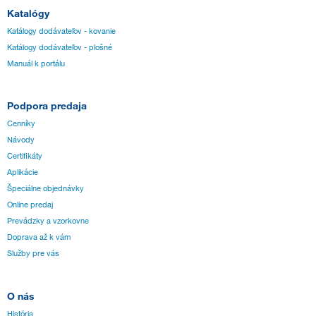
Katalógy
Katálogy dodávateľov - kovanie
Katálogy dodávateľov - plošné
Manuál k portálu
Podpora predaja
Cenníky
Návody
Certifikáty
Aplikácie
Špeciálne objednávky
Online predaj
Prevádzky a vzorkovne
Doprava až k vám
Služby pre vás
O nás
História