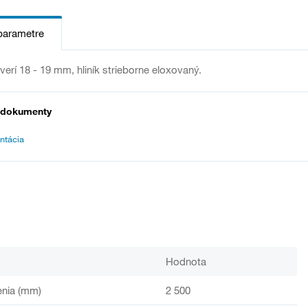
parametre
verí 18 - 19 mm, hliník strieborne eloxovaný.
 dokumenty
ntácia
Hodnota
enia (mm)
2 500