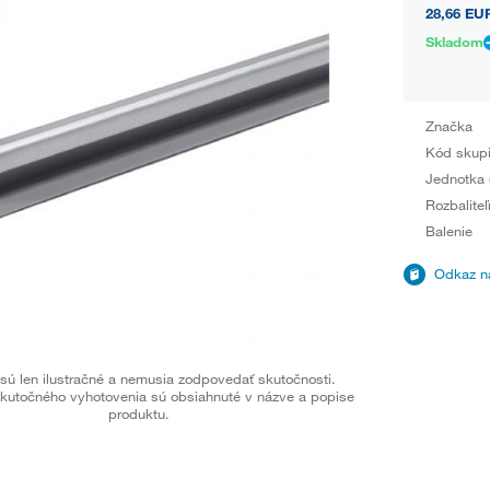
28,66 EU
Skladom
Značka
Kód skup
Jednotka 
Rozbaliteľ
Balenie
Odkaz na
sú len ilustračné a nemusia zodpovedať skutočnosti.
kutočného vyhotovenia sú obsiahnuté v názve a popise
produktu.