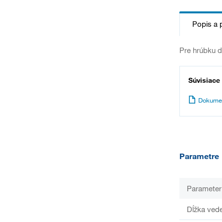
Popis a 
Pre hrúbku d
Súvisiace
Dokume
Parametre
Parameter
Dĺžka ved