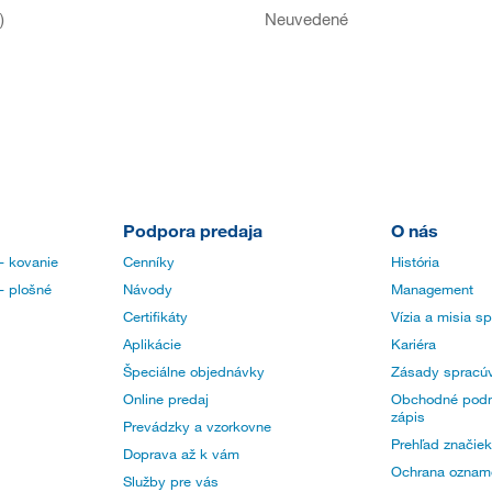
)
Neuvedené
Podpora predaja
O nás
- kovanie
Cenníky
História
- plošné
Návody
Management
Certifikáty
Vízia a misia s
Aplikácie
Kariéra
Špeciálne objednávky
Zásady spracúv
Online predaj
Obchodné podm
zápis
Prevádzky a vzorkovne
Prehľad značiek
Doprava až k vám
Ochrana oznam
Služby pre vás