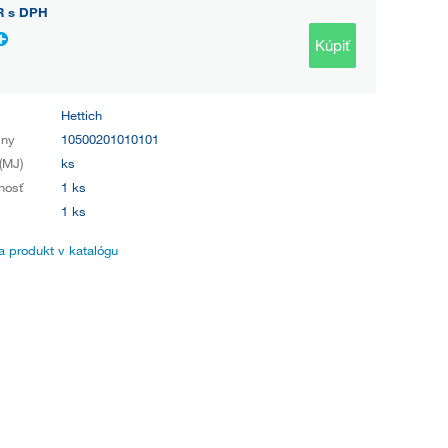
R
s DPH
Kúpiť
Hettich
iny
10500201010101
(MJ)
ks
nosť
1 ks
1 ks
 produkt v katalógu