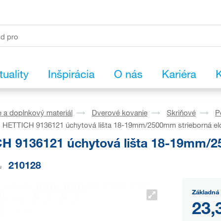
tuality
Inšpirácia
O nás
Kariéra
K
 a doplnkový materiál
Dverové kovanie
Skriňové
P
HETTICH 9136121 úchytová lišta 18-19mm/2500mm strieborná el
H 9136121 úchytová lišta 18-19mm/2
210128
u
Základná 
23,