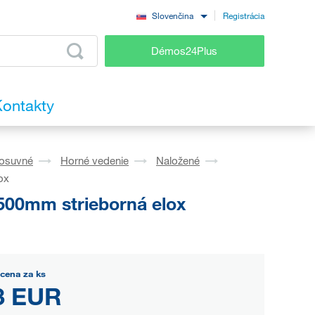
Registrácia
Slovenčina
Démos24Plus
ontakty
osuvné
Horné vedenie
Naložené
ox
500mm strieborná elox
cena za ks
3 EUR