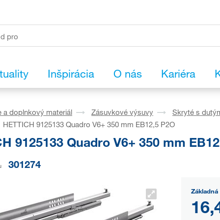
tuality
Inšpirácia
O nás
Kariéra
K
 a doplnkový materiál
Zásuvkové výsuvy
Skryté s dutý
HETTICH 9125133 Quadro V6+ 350 mm EB12,5 P2O
H 9125133 Quadro V6+ 350 mm EB12
301274
u
Základná 
16,