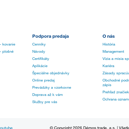
Podpora predaja
O nás
- kovanie
Cenníky
História
- plošné
Návody
Management
Certifikáty
Vízia a misia s
Aplikácie
Kariéra
Špeciálne objednávky
Zásady spracúv
Online predaj
Obchodné podm
zápis
Prevádzky a vzorkovne
Prehľad značiek
Doprava až k vám
Ochrana oznam
Služby pre vás
youtube
© Copyright 2026 Démos trade, a.s. | Všet