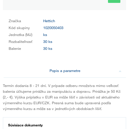
Značka
Hettich
Kód skupiny
1020050403
Jednotka (MJ)
ks
Rozbaliteľnosť
30 ks
Balenie
30 ks
Popis a parametre
Termín dodania 8 - 21 dní. V prípade odberu množstva mimo veľkosť
balenia účtujeme prirážku za manipuláciu a dopravu. Prirážka je 50 Kč
(2,- €). Výška príplatku v EUR sa môže líšiť v závislosti od aktuálneho
výmenného kurzu EUR/CZK. Presná suma bude upravená podľa
výmenného kurzu a môže sa v jednotlivých obdobiach líšiť.
Súvisiace dokumenty