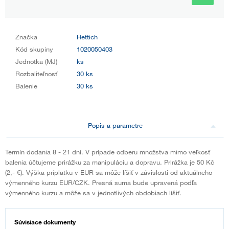
Značka
Hettich
Kód skupiny
1020050403
Jednotka (MJ)
ks
Rozbaliteľnosť
30 ks
Balenie
30 ks
Popis a parametre
Termín dodania 8 - 21 dní. V prípade odberu množstva mimo veľkosť
balenia účtujeme prirážku za manipuláciu a dopravu. Prirážka je 50 Kč
(2,- €). Výška príplatku v EUR sa môže líšiť v závislosti od aktuálneho
výmenného kurzu EUR/CZK. Presná suma bude upravená podľa
výmenného kurzu a môže sa v jednotlivých obdobiach líšiť.
Súvisiace dokumenty