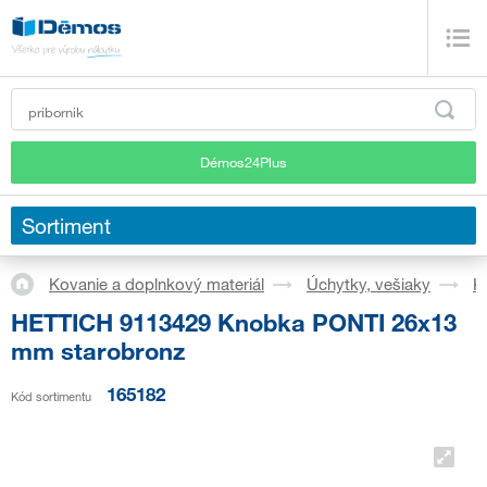
Démos24Plus
Sortiment
Kovanie a doplnkový materiál
Úchytky, vešiaky
K
HETTICH 9113429 Knobka PONTI 26x13
mm starobronz
165182
Kód sortimentu