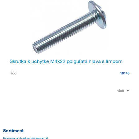
Skrutka k úchytke M4x22 polguľatá hlava s límcom
Kód
10145
viac
Sortiment
Kovanie a doplnkový materiál