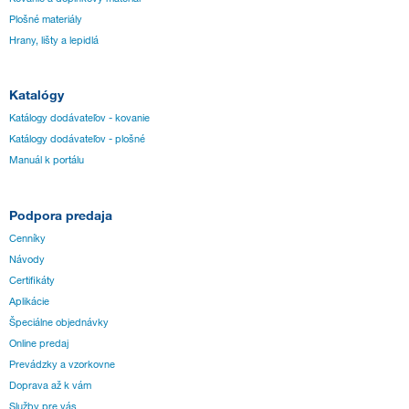
Plošné materiály
Hrany, lišty a lepidlá
Katalógy
Katálogy dodávateľov - kovanie
Katálogy dodávateľov - plošné
Manuál k portálu
Podpora predaja
Cenníky
Návody
Certifikáty
Aplikácie
Špeciálne objednávky
Online predaj
Prevádzky a vzorkovne
Doprava až k vám
Služby pre vás