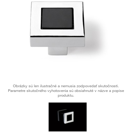
Obrázky sú len ilustračné a nemusia zodpovedať skutočnosti.
Parametre skutočného vyhotovenia sú obsiahnuté v názve a popise
produktu.