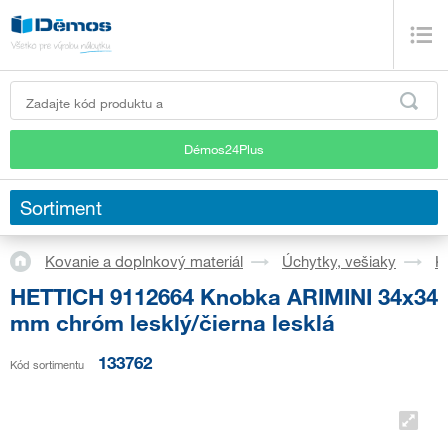
Démos24Plus
Sortiment
Kovanie a doplnkový materiál
Úchytky, vešiaky
K
HETTICH 9112664 Knobka ARIMINI 34x34
mm chróm lesklý/čierna lesklá
133762
Kód sortimentu