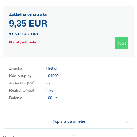
Základná cena za ks
9,35 EUR
11,5 EUR
s DPH
Na objednávku
Kúpiť
Značka
Hettich
Kód skupiny
104002
Jednotka (MJ)
ks
Rozbaliteľnosť
1 ks
Balenie
100 ks
Popis a parametre
Povrchová úprava: chrómovaná lesklá / čierna.