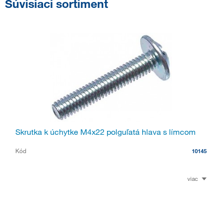
Súvisiaci sortiment
Skrutka k úchytke M4x22 polguľatá hlava s límcom
Kód
10145
viac