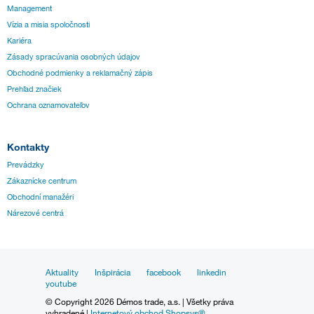
Management
Vízia a misia spoločnosti
Kariéra
Zásady spracúvania osobných údajov
Obchodné podmienky a reklamačný zápis
Prehľad značiek
Ochrana oznamovateľov
Kontakty
Prevádzky
Zákaznícke centrum
Obchodní manažéri
Nárezové centrá
Aktuality
Inšpirácia
facebook
linkedin
youtube
© Copyright 2026 Démos trade, a.s. | Všetky práva
vyhradené |
Internetový obchod Shopsys®