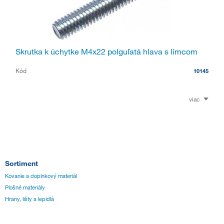
Skrutka k úchytke M4x22 polguľatá hlava s límcom
Kód
10145
viac
Sortiment
Kovanie a doplnkový materiál
Plošné materiály
Hrany, lišty a lepidlá