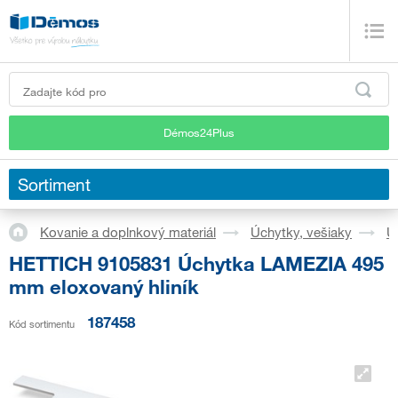
Démos24Plus
Sortiment
Kovanie a doplnkový materiál
Úchytky, vešiaky
Ú
HETTICH 9105831 Úchytka LAMEZIA 495
mm eloxovaný hliník
187458
Kód sortimentu