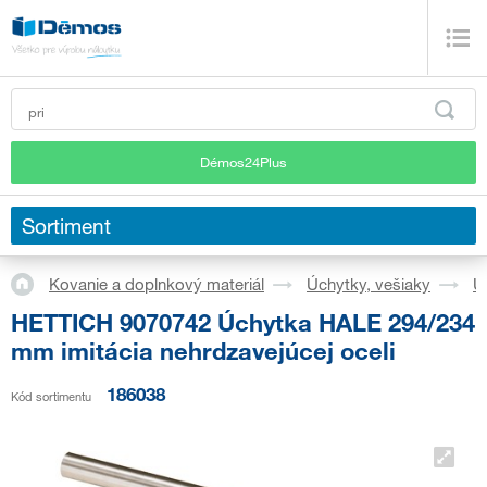
Démos24Plus
Sortiment
Kovanie a doplnkový materiál
Úchytky, vešiaky
Ú
HETTICH 9070742 Úchytka HALE 294/234
mm imitácia nehrdzavejúcej oceli
186038
Kód sortimentu