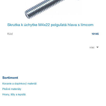
Skrutka k úchytke M4x22 polguľatá hlava s límcom
Kód
10145
viac
Sortiment
Kovanie a doplnkový materiál
Plošné materiály
Hrany, lišty a lepidlá