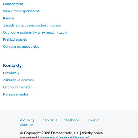
Management
Vízia a misia spoločnosti
Kariéra
Zásady spracúvania osobných údajov
Obchodné podmienky a reklamačný zápis
Prehľad značiek
Ochrana oznamovateľov
Kontakty
Prevádzky
Zákaznícke centrum
Obchodní manažéri
Nárezové centrá
Aktuality
Inšpirácia
facebook
linkedin
youtube
© Copyright 2026 Démos trade, a.s. | Všetky práva
vyhradené |
Internetový obchod Shopsys®