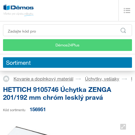
Démos24Plus
Sortiment
Kovanie a doplnkový materiál
Úchytky, vešiaky
Ú
HETTICH 9105746 Úchytka ZENGA
201/192 mm chróm lesklý pravá
156951
Kód sortimentu