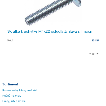
Skrutka k úchytke M4x22 polguľatá hlava s límcom
Kód
10145
viac
Sortiment
Kovanie a doplnkový materiál
Plošné materiály
Hrany, lišty a lepidlá