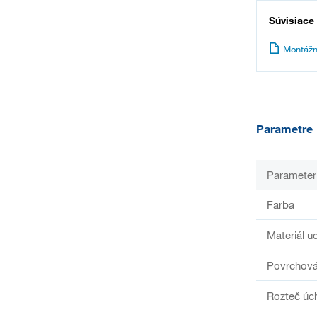
Súvisiace
Montážn
Parametre
Parameter
Farba
Materiál u
Povrchová
Rozteč úc