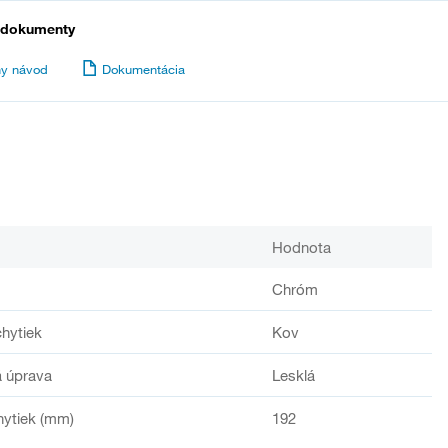
 dokumenty
y návod
Dokumentácia
Hodnota
Chróm
chytiek
Kov
 úprava
Lesklá
hytiek (mm)
192