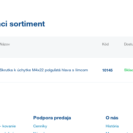
aci sortiment
Názov
Kód
Dost
Skrutka k úchytke M4x22 polguľatá hlava s límcom
Skl
10145
Podpora predaja
O nás
- kovanie
Cenníky
História