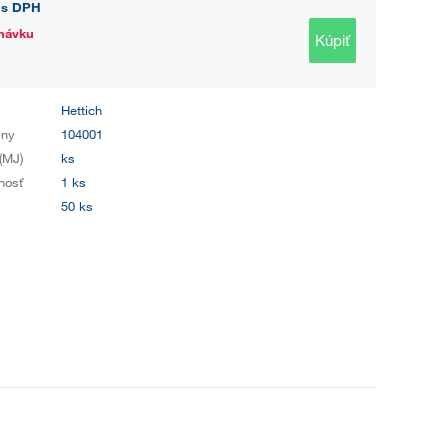
s DPH
návku
Kúpiť
Hettich
iny
104001
(MJ)
ks
nosť
1 ks
50 ks