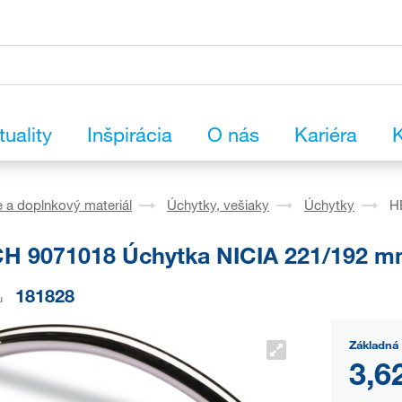
tuality
Inšpirácia
O nás
Kariéra
K
 a doplnkový materiál
Úchytky, vešiaky
Úchytky
H
H 9071018 Úchytka NICIA 221/192 mm
181828
u
Základná 
3,6