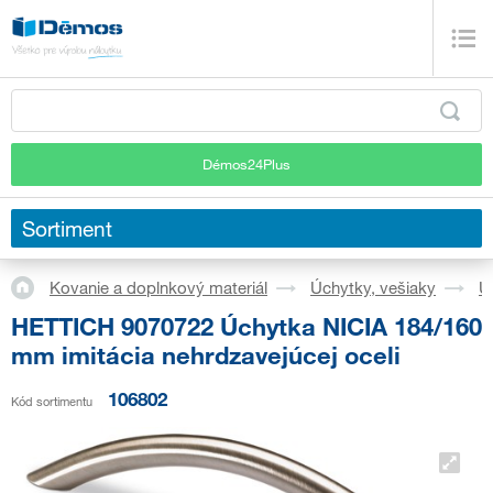
Démos24Plus
Sortiment
Kovanie a doplnkový materiál
Úchytky, vešiaky
Ú
HETTICH 9070722 Úchytka NICIA 184/160
mm imitácia nehrdzavejúcej oceli
106802
Kód sortimentu