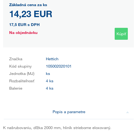
Základná cena za ks
14,23 EUR
17,5 EUR
s DPH
Na objednávku
Kúpiť
Značka
Hettich
Kód skupiny
105002020101
Jednotka (MJ)
ks
Rozbaliteľnosť
4 ks
Balenie
4 ks
Popis a parametre
K našrubovaniu, dľžka 2000 mm, hliník strieborne eloxovaný.