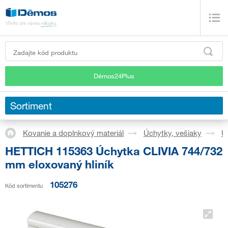
Démos24Plus
Sortiment
Kovanie a doplnkový materiál
Úchytky, vešiaky
Ú
HETTICH 115363 Úchytka CLIVIA 744/732
mm eloxovaný hliník
105276
Kód sortimentu