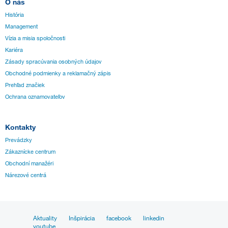
O nás
História
Management
Vízia a misia spoločnosti
Kariéra
Zásady spracúvania osobných údajov
Obchodné podmienky a reklamačný zápis
Prehľad značiek
Ochrana oznamovateľov
Kontakty
Prevádzky
Zákaznícke centrum
Obchodní manažéri
Nárezové centrá
Aktuality
Inšpirácia
facebook
linkedin
youtube