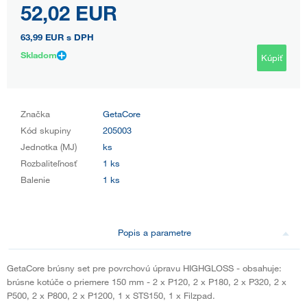
52,02 EUR
63,99 EUR
s DPH
Skladom
Kúpiť
Značka
GetaCore
Kód skupiny
205003
Jednotka (MJ)
ks
Rozbaliteľnosť
1 ks
Balenie
1 ks
Popis a parametre
GetaCore brúsny set pre povrchovú úpravu HIGHGLOSS - obsahuje:
brúsne kotúče o priemere 150 mm - 2 x P120, 2 x P180, 2 x P320, 2 x
P500, 2 x P800, 2 x P1200, 1 x STS150, 1 x Filzpad.