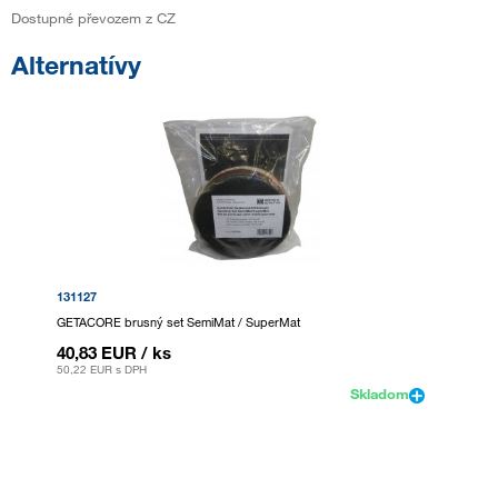
Dostupné převozem z CZ
Alternatívy
131127
GETACORE brusný set SemiMat / SuperMat
40,83 EUR
/ ks
50,22 EUR
s DPH
Skladom