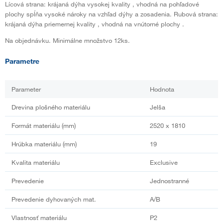
Lícová strana: krájaná dýha vysokej kvality , vhodná na pohľadové
plochy spĺňa vysoké nároky na vzhľad dýhy a zosadenia. Rubová strana:
krájaná dýha priemernej kvality , vhodná na vnútorné plochy .
Na objednávku. Minimálne množstvo 12ks.
Parametre
Parameter
Hodnota
Drevina plošného materiálu
Jelša
Formát materiálu (mm)
2520 x 1810
Hrúbka materiálu (mm)
19
Kvalita materiálu
Exclusive
Prevedenie
Jednostranné
Prevedenie dyhovaných mat.
A/B
Vlastnosť materiálu
P2