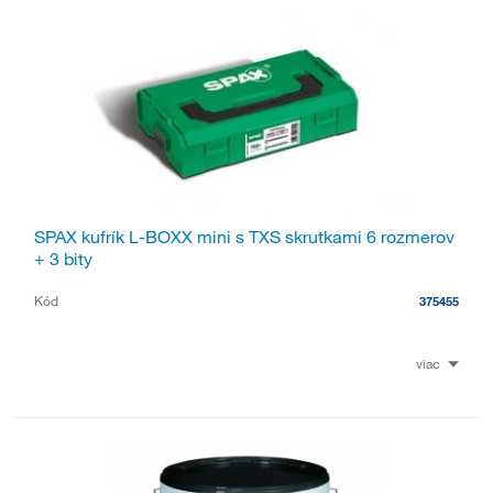
SPAX kufrík L-BOXX mini s TXS skrutkami 6 rozmerov
+ 3 bity
Kód
375455
viac