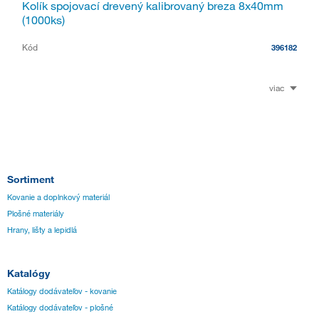
Kolík spojovací drevený kalibrovaný breza 8x40mm
(1000ks)
Kód
396182
viac
Sortiment
Kovanie a doplnkový materiál
Plošné materiály
Hrany, lišty a lepidlá
Katalógy
Katálogy dodávateľov - kovanie
Katálogy dodávateľov - plošné