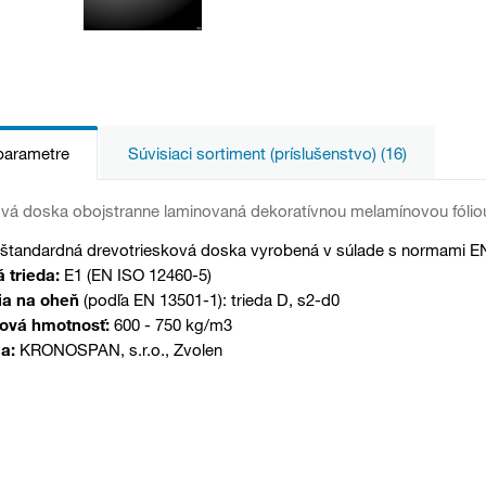
parametre
Súvisiaci sortiment (príslušenstvo) (16)
vá doska obojstranne laminovaná dekoratívnou melamínovou fólio
štandardná drevotriesková doska vyrobená v súlade s normami EN
 trieda:
E1 (EN ISO 12460-5)
a na oheň
(podľa EN 13501-1): trieda D, s2-d0
ová hmotnosť:
600 - 750 kg/m3
a:
KRONOSPAN, s.r.o., Zvolen