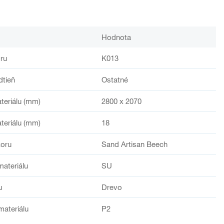
Hodnota
ru
K013
dtieň
Ostatné
teriálu (mm)
2800 x 2070
teriálu (mm)
18
oru
Sand Artisan Beech
materiálu
SU
u
Drevo
materiálu
P2