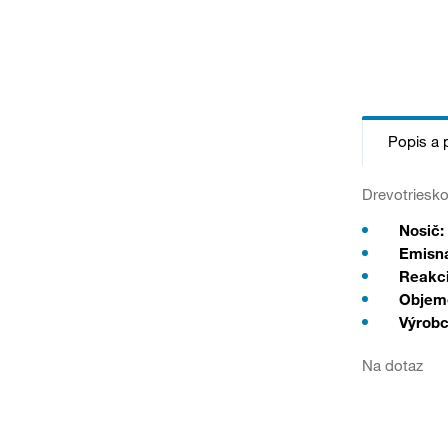
Popis a 
Drevotriesko
Nosič:
Emisná
Reakci
Objem
Výrobc
Na dotaz