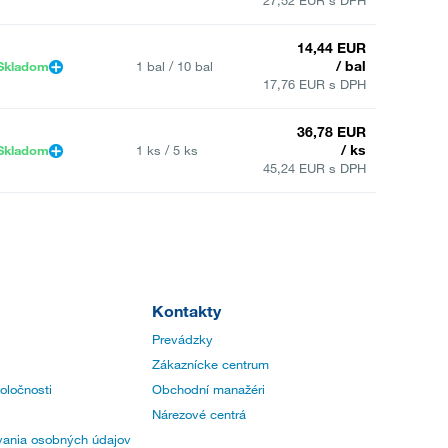
14,44 EUR
/ bal
Skladom
1 bal / 10 bal
17,76 EUR s DPH
36,78 EUR
/ ks
Skladom
1 ks / 5 ks
45,24 EUR s DPH
Kontakty
Prevádzky
Zákaznícke centrum
poločnosti
Obchodní manažéri
Nárezové centrá
ania osobných údajov