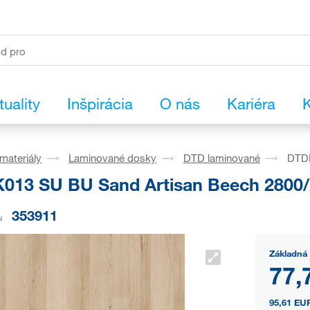
tuality
Inšpirácia
O nás
Kariéra
K
materiály
Laminované dosky
DTD laminované
DTDL
013 SU BU Sand Artisan Beech 2800/
353911
u
Základná 
77,
95,61 EU