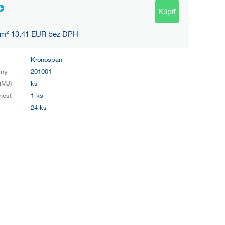
Kúpiť
 m² 13,41 EUR bez DPH
Kronospan
iny
201001
(MJ)
ks
nosť
1 ks
24 ks