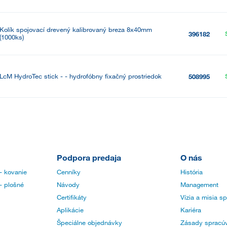
Kolík spojovací drevený kalibrovaný breza 8x40mm
396182
(1000ks)
LcM HydroTec stick - - hydrofóbny fixačný prostriedok
508995
Podpora predaja
O nás
- kovanie
Cenníky
História
- plošné
Návody
Management
Certifikáty
Vízia a misia s
Aplikácie
Kariéra
Špeciálne objednávky
Zásady spracúv