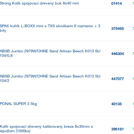
Strong Kolík spojovací drevený buk 8x40 mm
01414
SPAX kufrík L-BOXX mini s TXS skrutkami 6 rozmerov + 3
375455
bity
ABSB Jumbo 2979W/OHNE Sand Artisan Beech K013 SU
446304
104/0,8
ABSB Jumbo 2979W/OHNE Sand Artisan Beech K013 SU
447077
104/2
PONAL SUPER 3 5kg
40135
Kolík spojovací drevený kalibrovaný breza 8x35mm s
396181
lepidlom (1000ks)