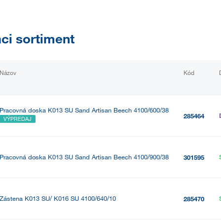
aci sortiment
Názov
Kód
Pracovná doska K013 SU Sand Artisan Beech 4100/600/38
285464
VÝPREDAJ
Pracovná doska K013 SU Sand Artisan Beech 4100/900/38
301595
Zástena K013 SU/ K016 SU 4100/640/10
285470