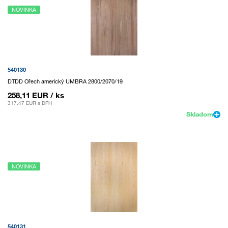
NOVINKA
540130
DTDD Ořech americký UMBRA 2800/2070/19
258,11 EUR
/ ks
317,47 EUR
s DPH
Skladom
NOVINKA
540131