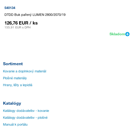
540134
DTDD Buk pařený LUMEN 2800/2070/19
126,76 EUR
/ ks
155,91 EUR
s DPH
Skladom
Sortiment
Kovanie a doplnkový materiál
Plošné materiály
Hrany, lišty a lepidlá
Katalógy
Katálogy dodávateľov - kovanie
Katálogy dodávateľov - plošné
Manuál k portálu