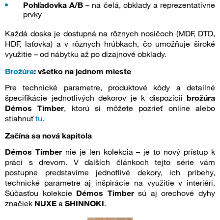
Pohľadovka A/B
– na čelá, obklady a reprezentatívne
prvky
Každá doska je dostupná na rôznych nosičoch (MDF, DTD,
HDF, laťovka) a v rôznych hrúbkach, čo umožňuje široké
využitie – od nábytku až po dizajnové obklady.
Brožúra
: všetko na jednom mieste
Pre technické parametre, produktové kódy a detailné
špecifikácie jednotlivých dekorov je k dispozícii
brožúra
Démos Timber
, ktorú si môžete pozrieť online alebo
stiahnuť
tu
.
Začína sa nová kapitola
Démos Timber
nie je len kolekcia – je to nový prístup k
práci s drevom. V ďalších článkoch tejto série vám
postupne predstavíme jednotlivé dekory, ich príbehy,
technické parametre aj inšpirácie na využitie v interiéri.
Súčasťou kolekcie
Démos Timber
sú aj orechové dyhy
značiek
NUXE
a
SHINNOKI
.