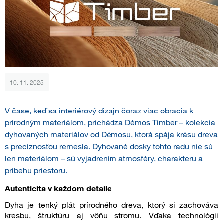
10. 11. 2025
V čase, keď sa interiérový dizajn čoraz viac obracia k
prírodným materiálom, prichádza Démos Timber – kolekcia
dyhovaných materiálov od Démosu, ktorá spája krásu dreva
s precíznosťou remesla. Dyhované dosky tohto radu nie sú
len materiálom – sú vyjadrením atmosféry, charakteru a
príbehu priestoru.
Autenticita v každom detaile
Dyha je tenký plát prírodného dreva, ktorý si zachováva
kresbu, štruktúru aj vôňu stromu. Vďaka technológii