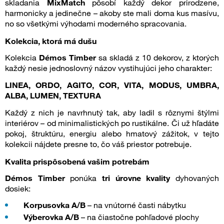
skladania
MixMatch
pôsobí každý dekor prirodzene,
harmonicky a jedinečne – akoby ste mali doma kus masívu,
no so všetkými výhodami moderného spracovania.
Kolekcia, ktorá má dušu
Kolekcia
Démos Timber
sa skladá z 10 dekorov, z ktorých
každý nesie jednoslovný názov vystihujúci jeho charakter:
LINEA, ORDO, AGITO, COR, VITA, MODUS, UMBRA,
ALBA, LUMEN, TEXTURA
Každý z nich je navrhnutý tak, aby ladil s rôznymi štýlmi
interiérov – od minimalistických po rustikálne. Či už hľadáte
pokoj, štruktúru, energiu alebo hmatový zážitok, v tejto
kolekcii nájdete presne to, čo váš priestor potrebuje.
Kvalita prispôsobená vašim potrebám
Démos Timber
ponúka
tri úrovne kvality
dyhovaných
dosiek:
Korpusovka A/B
– na vnútorné časti nábytku
Výberovka A/B
– na čiastočne pohľadové plochy