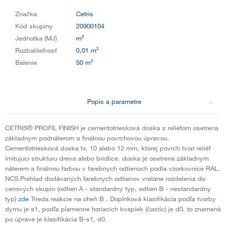
Značka
Cetris
Kód skupiny
20900104
Jednotka (MJ)
m²
Rozbaliteľnosť
0,01 m²
Balenie
50 m²
Popis a parametre
CETRIS® PROFIL FINISH je cementotriesková doska s reliéfom osetrena
základnym podnáterom a finálnou povrchovou úpravou.
Cementotriesková doska hr. 10 alebo 12 mm, ktorej povrch tvorí reliéf
imitujuci strukturu dreva alebo bridlice. doska je osetrena základnym
náterem a finálnou farbou v farebnych odtienoch podla vzorkovnice RAL,
NCS.Prehlad dodávaných farebnych odtienov vratane rozdelenia do
cenových skupin (odtien A - standardny typ, odtien B - nestandardny
typ)
zde
Trieda reakcie na oheň B . Doplnková klasifikácia podľa tvorby
dymu je s1, podľa plamenne horiacich kvapiek (častíc) je d0, to znamená
po úprave je klasifikácia B-s1, d0.