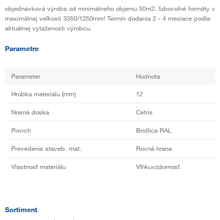
objednávková výroba od minimálneho objemu 50m2. ľubovoľné formáty v
maximálnej veľkosti 3350/1250mm! Termín dodania 2 - 4 mesiace podla
aktuálnej vytaženosti výrobcu.
Parametre
Parameter
Hodnota
Hrúbka materiálu (mm)
12
Nosná doska
Cetris
Povrch
Bridlica RAL
Prevedenie staveb. mat.
Rovná hrana
Vlastnosť materiálu
Vlhkuvzdornosť
Sortiment