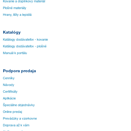
Kovanie a doplnkový materiál
Plošné materiály
Hrany, lišty a lepidlá
Katalógy
Katálogy dodávateľov - kovanie
Katálogy dodávateľov - plošné
Manuál k portálu
Podpora predaja
Cenníky
Návody
Certifikáty
Aplikácie
Špeciálne objednávky
Online predaj
Prevádzky a vzorkovne
Doprava až k vám