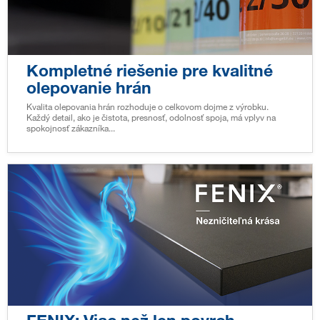
Kompletné riešenie pre kvalitné
olepovanie hrán
Kvalita olepovania hrán rozhoduje o celkovom dojme z výrobku.
Každý detail, ako je čistota, presnosť, odolnosť spoja, má vplyv na
spokojnosť zákazníka...