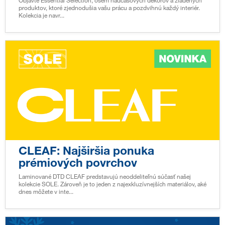
Objavte Essential Selection, osem nadčasových dekorov a zladených
produktov, ktoré zjednodušia vašu prácu a pozdvihnú každý interiér.
Kolekcia je navr...
CLEAF: Najširšia ponuka
prémiových povrchov
Laminované DTD CLEAF predstavujú neoddeliteľnú súčasť našej
kolekcie SOLE. Zároveň je to jeden z najexkluzívnejších materiálov, aké
dnes môžete v inte...