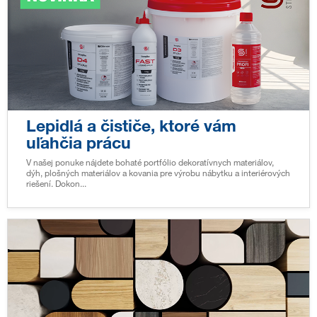
Lepidlá a čističe, ktoré vám
uľahčia prácu
V našej ponuke nájdete bohaté portfólio dekoratívnych materiálov,
dýh, plošných materiálov a kovania pre výrobu nábytku a interiérových
riešení. Dokon...