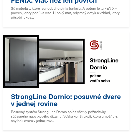
FENIX: Viac než len povrch
Sú materiály, ktoré jednoducho plnia funkciu. A potom je tu FENIX –
povrch, ktorý ponúka viac. Hlboký mat, príjemný dotyk a vzhľad, ktorý
pôsobí luxus...
StrongLine Dornio: posuvné dvere
v jednej rovine
Posuvný systém StrongLine Dornio spĺňa všetky požiadavky
súčasného nábytkového dizajnu. Vďaka konštrukcii, ktorá umožňuje,
aby boli dvere v jednej rov...