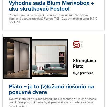
Výhodná sada Blum Merivobox +
aku skrutkovač Festool
Pripravili sme si pre vás jedinečnú akciu: sadu Blum Merivobox
doplnenú o aku skrutkovač Festool TXS 12 za výnimočnú cenu 849 €
bez DPH.
Piato – je to (v)ložené riešenie na
posuvné dvere
Systém Piato rozširuje rad StrongLine o elegantné a funkčné riešenie
pre vložené posuvné dvere. Využijete ho všade tam, kde je kľúčová
čistá línia, pl...