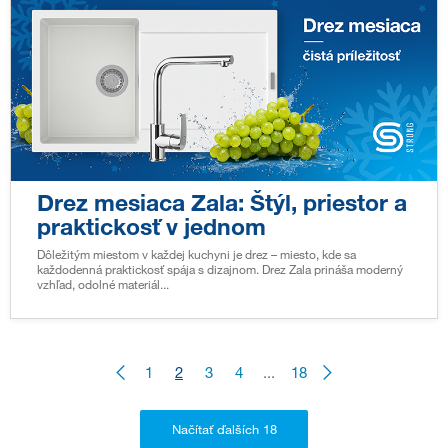
Drez mesiaca Zala: Štýl, priestor a
praktickosť v jednom
Dôležitým miestom v každej kuchyni je drez – miesto, kde sa
každodenná praktickosť spája s dizajnom. Drez Zala prináša moderný
vzhľad, odolné materiál...
1
2
3
4
...
18