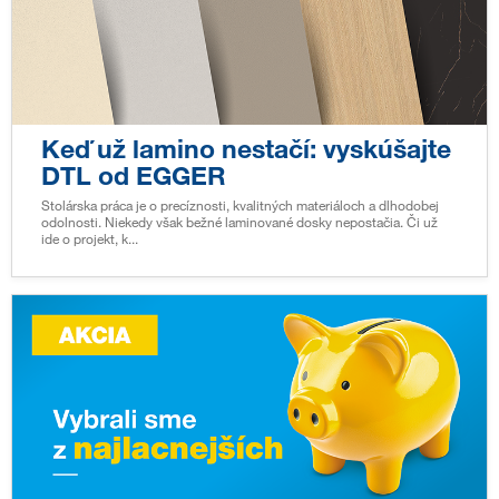
Keď už lamino nestačí: vyskúšajte
DTL od EGGER
Stolárska práca je o precíznosti, kvalitných materiáloch a dlhodobej
odolnosti. Niekedy však bežné laminované dosky nepostačia. Či už
ide o projekt, k...