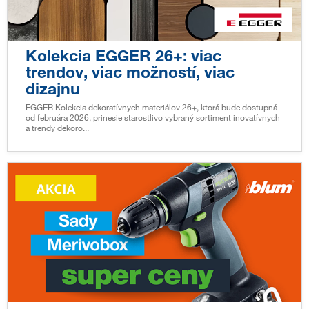
Kolekcia EGGER 26+: viac
trendov, viac možností, viac
dizajnu
EGGER Kolekcia dekoratívnych materiálov 26+, ktorá bude dostupná
od februára 2026, prinesie starostlivo vybraný sortiment inovatívnych
a trendy dekoro...