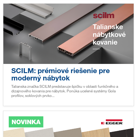
SCILM: prémiové riešenie pre
moderný nábytok
Talianska značka SCILM predstavuje špičku v oblasti funkčného a
dizajnového kovania pre nábytok. Ponúka ucelené systémy Gola
profilov, soklových prvko...